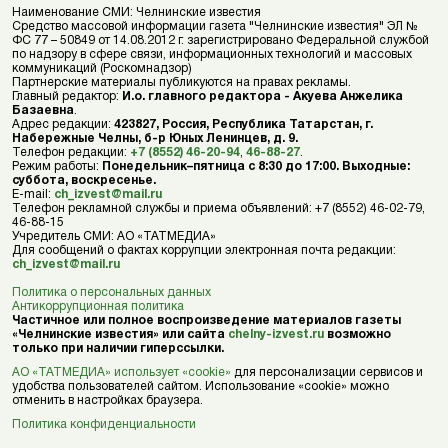
Наименование СМИ: Челнинские известия
Средство массовой информации газета "Челнинские известия" ЭЛ №
ФС 77 – 50849 от 14.08.2012 г. зарегистрировано Федеральной службой
по надзору в сфере связи, информационных технологий и массовых
коммуникаций (Роскомнадзор)
Партнерские материалы публикуются на правах рекламы.
Главный редактор:
И.о. главного редактора - Акуева Анжелика
Базаевна
.
Адрес редакции:
423827, Россия, Республика Татарстан, г.
Набережные Челны, б-р Юных Ленинцев, д. 9.
Телефон редакции:
+7 (8552) 46-20-94
,
46-88-27
.
Режим работы:
Понедельник–пятница с 8:30 до 17:00. Выходные:
суббота, воскресенье.
E-mail:
ch_izvest@mail.ru
Телефон рекламной службы и приема объявлений: +7 (8552) 46-02-79,
46-88-15
Учредитель СМИ: АО «ТАТМЕДИА»
Для сообщений о фактах коррупции электронная почта редакции:
ch_izvest@mail.ru
Политика о персональных данных
Антикоррупционная политика
Частичное или полное воспроизведение материалов газеты
«Челнинские известия» или сайта
chelny-izvest.ru
возможно
только при наличии гиперссылки.
АО «ТАТМЕДИА» использует «cookie»
для персонализации сервисов и
удобства пользователей сайтом. Использование «cookie» можно
отменить в настройках браузера.
Политика конфиденциальности