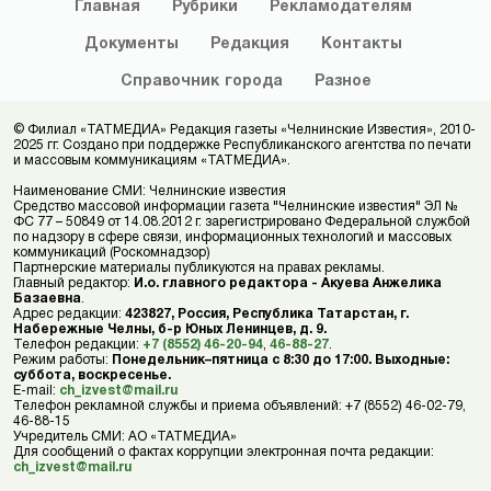
Главная
Рубрики
Рекламодателям
Документы
Редакция
Контакты
Справочник
города
Разное
© Филиал «ТАТМЕДИА» Редакция газеты «Челнинские Известия», 2010-
2025 гг. Создано при поддержке Республиканского агентства по печати
и массовым коммуникациям «ТАТМЕДИА».
Наименование СМИ: Челнинские известия
Средство массовой информации газета "Челнинские известия" ЭЛ №
ФС 77 – 50849 от 14.08.2012 г. зарегистрировано Федеральной службой
по надзору в сфере связи, информационных технологий и массовых
коммуникаций (Роскомнадзор)
Партнерские материалы публикуются на правах рекламы.
Главный редактор:
И.о. главного редактора - Акуева Анжелика
Базаевна
.
Адрес редакции:
423827, Россия, Республика Татарстан, г.
Набережные Челны, б-р Юных Ленинцев, д. 9.
Телефон редакции:
+7 (8552) 46-20-94
,
46-88-27
.
Режим работы:
Понедельник–пятница с 8:30 до 17:00. Выходные:
суббота, воскресенье.
E-mail:
ch_izvest@mail.ru
Телефон рекламной службы и приема объявлений: +7 (8552) 46-02-79,
46-88-15
Учредитель СМИ: АО «ТАТМЕДИА»
Для сообщений о фактах коррупции электронная почта редакции:
ch_izvest@mail.ru