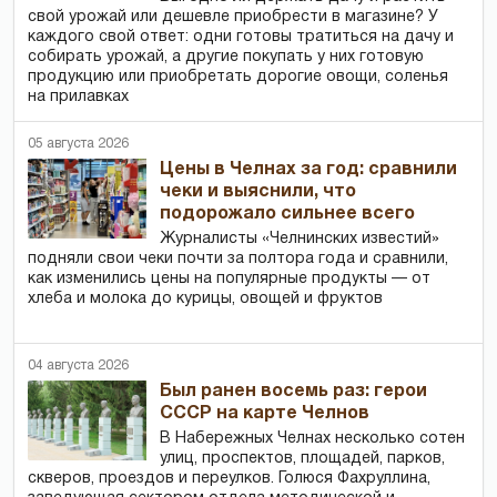
свой урожай или дешевле приобрести в магазине? У
каждого свой ответ: одни готовы тратиться на дачу и
собирать урожай, а другие покупать у них готовую
продукцию или приобретать дорогие овощи, соленья
на прилавках
05 августа 2026
Цены в Челнах за год: сравнили
чеки и выяснили, что
подорожало сильнее всего
Журналисты «Челнинских известий»
подняли свои чеки почти за полтора года и сравнили,
как изменились цены на популярные продукты — от
хлеба и молока до курицы, овощей и фруктов
04 августа 2026
Был ранен восемь раз: герои
СССР на карте Челнов
В Набережных Челнах несколько сотен
улиц, проспектов, площадей, парков,
скверов, проездов и переулков. Голюся Фахруллина,