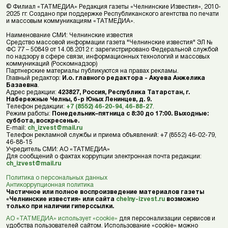
© Филиал «ТАТМЕДИА» Редакция газеты «Челнинские Известия», 2010-
2025 гг. Создано при поддержке Республиканского агентства по печати
и массовым коммуникациям «ТАТМЕДИА».
Наименование СМИ: Челнинские известия
Средство массовой информации газета "Челнинские известия" ЭЛ №
ФС 77 – 50849 от 14.08.2012 г. зарегистрировано Федеральной службой
по надзору в сфере связи, информационных технологий и массовых
коммуникаций (Роскомнадзор)
Партнерские материалы публикуются на правах рекламы.
Главный редактор:
И.о. главного редактора - Акуева Анжелика
Базаевна
.
Адрес редакции:
423827, Россия, Республика Татарстан, г.
Набережные Челны, б-р Юных Ленинцев, д. 9.
Телефон редакции:
+7 (8552) 46-20-94
,
46-88-27
.
Режим работы:
Понедельник–пятница с 8:30 до 17:00. Выходные:
суббота, воскресенье.
E-mail:
ch_izvest@mail.ru
Телефон рекламной службы и приема объявлений: +7 (8552) 46-02-79,
46-88-15
Учредитель СМИ: АО «ТАТМЕДИА»
Для сообщений о фактах коррупции электронная почта редакции:
ch_izvest@mail.ru
Политика о персональных данных
Антикоррупционная политика
Частичное или полное воспроизведение материалов газеты
«Челнинские известия» или сайта
chelny-izvest.ru
возможно
только при наличии гиперссылки.
АО «ТАТМЕДИА» использует «cookie»
для персонализации сервисов и
удобства пользователей сайтом. Использование «cookie» можно