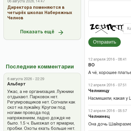
06 августа 2026, 14:47
Директора поменяются в
четырёх школах Набережных
Челнов
Показать ещё
Отправить
12 апреля 2016 - 08:41
ВО
Последние комментарии
А чё, хорошее плать
6 августа 2026 - 22:29
Альберт
12 апреля 2016 - 07:51
Челнинцу
Ужас, а не организация. Лужники
отдыхают. Парковок нет.
Насмешили, какая у
Регулировщиков нет. Согнали как
скот на лужайку. Кругом под
12 апреля 2016 - 05:57
ногами провода под
Челнинец
напряжением, ладно дождя не
было. 1.5 ч. Выезжал от ярмарки,
Она дочь Шайхразиев
пробки. Охоты ехать больше нет.