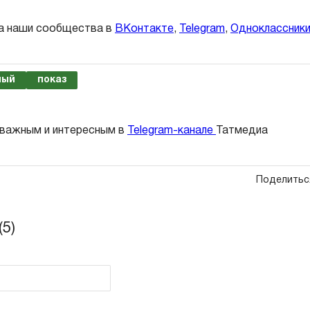
а наши сообщества в
ВКонтакте
,
Telegram
,
Одноклассник
ный
показ
 важным и интересным в
Telegram-канале
Татмедиа
Поделитьс
5)