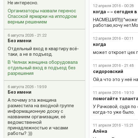
Не интересно.
12 апреля 2016 - 00:28
Организаторы назвали перенос
когда – – сегодня в 
Спасской ярмарки на ипподром
НАСМЕШИЛ!)))"может
верным решением
работаю,хочу нет.Мо
6 августа 2026 - 21:22
12 апреля 2016 - 00:11
Без имени
когда
Отдельный вход в квартиру всё-
может откроет цех 
таки, а не в подъезд.
В Челнах женщина оборудовала
11 апреля 2016 - 21:48
отдельный вход в подъезд без
сидоровский
разрешения
Ой,а что это у неё на
6 августа 2026 - 19:59
Без имени
11 апреля 2016 - 19:10
помогайте таланта
А почему эта женщина
разместила на входной группе
У Рачковой, судя по
информационную доску с
когда-то уже было.
названием организации, её
ведомственной
11 апреля 2016 - 15:21
принадлежностью и часами
Алёна
работы? :)))