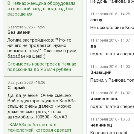
Не дочь Рачкова, а ж
В Челнах женщина оборудовала
отдельный вход в подъезд без
11 апреля 2016 - 14:28
разрешения
загну
6 августа 2026 - 19:55
Не оскорбляйте Кок
Без имени
Логика застройщиков: "Что-то
11 апреля 2016 - 14:07
ничего не продается, нужно
да
повысить цену!". Флаг вам в руки,
подол платья спереди
барабан на шею! :)
Стоимость новостроек в Челнах
11 апреля 2016 - 14:03
подскочила до 9,5 млн рублей
Знающий
Парни, у Рачкова то
6 августа 2026 - 19:36
Старый
11 апреля 2016 - 14:02
Да, да, учёные.. Очень смешно.
я извеняюсь
Вой редуктора едущего КамАЗа
слышно очень далеко - можно
подол платья сперед
даже не смотреть, что за
автомобиль. 100500 - КамАЗ
11 апреля 2016 - 13:58
«КАМАЗ» работает над
челнинец
технологией, которая сделает
Конечно же она)))