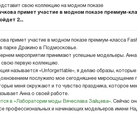
ачкова примет участие в модном показе премиум-кла
ойдет 2...
кова примет участие в модном показе премиум-класса Fash
 в парке Дракино в Подмосковье.
чернем мероприятии принимают успешные модельеры. Анна
 свою первую коллекцию.
ция называется «Unforgettable», я делаю образы, которые
дохновением послужило мое сегодняшнее мироощущение 
торые меня окружают и то чувство праздника, которое мен
азывает Анна о своей работе.
ится в «Лаборатории моды Вячеслава Зайцева»
. Сейчас о
урсе профессиональных и начинающих модельеров имени Н