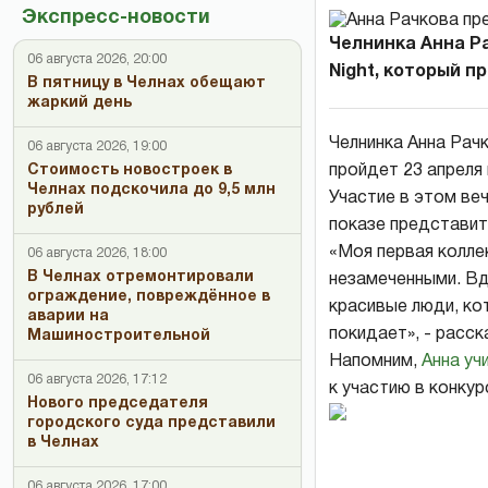
Экспресс-новости
Челнинка Анна Р
06 августа 2026, 20:00
Night, который пр
В пятницу в Челнах обещают
жаркий день
Челнинка Анна Рач
06 августа 2026, 19:00
пройдет 23 апреля
Стоимость новостроек в
Челнах подскочила до 9,5 млн
Участие в этом ве
рублей
показе представит
«Моя первая коллек
06 августа 2026, 18:00
В Челнах отремонтировали
незамеченными. В
ограждение, повреждённое в
красивые люди, ко
аварии на
покидает», - расск
Машиностроительной
Напомним,
Анна уч
Работа
06 августа 2026, 17:12
к участию в конк
Нового председателя
Анны
городского суда представили
в Челнах
06 августа 2026, 17:00