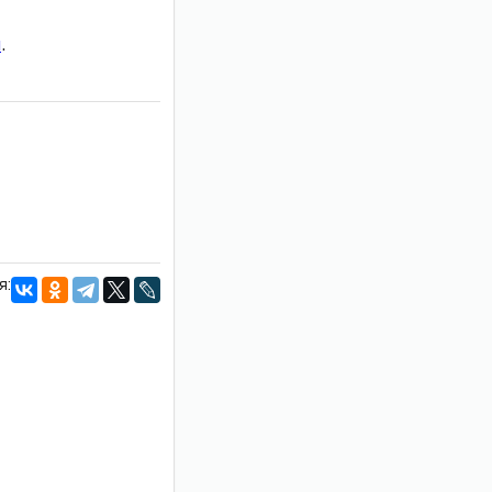
и
.
я: