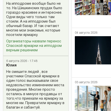
На ипподроме вообще было не
то. На Шишкинских прудах было
гораздо красивее и интереснее.
Одни виды чего только там
стоили. А на ипподроме был
обычный базар. И так считают
многие мои знакомые, которые
04 августа 2026
посетили ярмарку.
Организаторы назвали перенос
Спасской ярмарки на ипподром
верным решением
6 августа 2026 - 17:48
Юлия
Не смешите людей , все
участники Спасской ярмарки в
один голос высказывали свое
03 августа 2026
недовольство изменением места
проведения. Многие просто
остались в минусе продавцы от
того,что приехали на ярмарку за
многие км. Превратили ярмарку в
балаган и сабантуй.