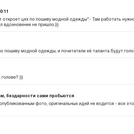
0:11
 откроет цех по пошиву модной одежды"- Там работать нужно
л вдохновение не пришло.)))
по пошиву модной одежды, и почитатели её таланта будут гол
 голове? )))
м, бездарности сами пробьются
 опубликованным фото, оригинальных идей не водится - все это 