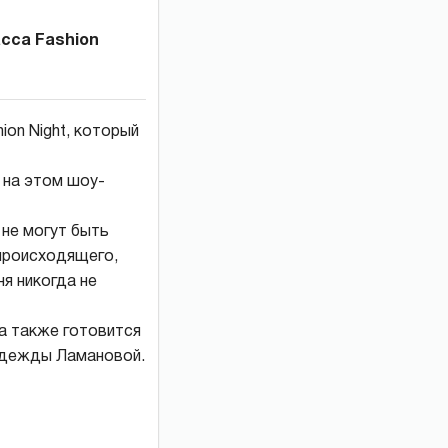
сса Fashion
ion Night, который
 на этом шоу-
 не могут быть
происходящего,
я никогда не
на также готовится
адежды Ламановой.