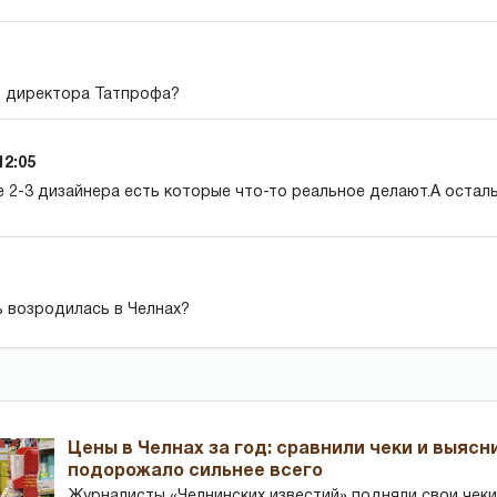
ь директора Татпрофа?
12:05
не 2-3 дизайнера есть которые что-то реальное делают.А оста
ь возродилась в Челнах?
Цены в Челнах за год: сравнили чеки и выясн
подорожало сильнее всего
Журналисты «Челнинских известий» подняли свои чеки