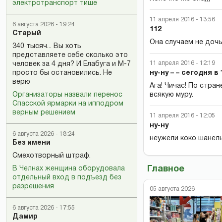
электротранспорт тише
11 апреля 2016 - 13:56
6 августа 2026 - 19:24
112
Старый
Она случаем не доч
340 тысяч... Вы хоть
представляете себе сколько это
11 апреля 2016 - 12:19
человек за 4 дня? И Елабуга и М-7
ну-ну – – сегодня в 
просто бы остановились. Не
верю
Ага! Чичас! По стра
всякую муру.
Организаторы назвали перенос
Спасской ярмарки на ипподром
верным решением
11 апреля 2016 - 12:05
ну-ну
6 августа 2026 - 18:24
неужели коко шанел
Без имени
Смехотворный штраф.
Главное
В Челнах женщина оборудовала
отдельный вход в подъезд без
разрешения
05 августа 2026
6 августа 2026 - 17:55
Дамир