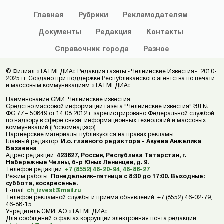
Главная
Рубрики
Рекламодателям
Документы
Редакция
Контакты
Справочник
города
Разное
© Филиал «ТАТМЕДИА» Редакция газеты «Челнинские Известия», 2010-
2025 гг. Создано при поддержке Республиканского агентства по печати
и массовым коммуникациям «ТАТМЕДИА».
Наименование СМИ: Челнинские известия
Средство массовой информации газета "Челнинские известия" ЭЛ №
ФС 77 – 50849 от 14.08.2012 г. зарегистрировано Федеральной службой
по надзору в сфере связи, информационных технологий и массовых
коммуникаций (Роскомнадзор)
Партнерские материалы публикуются на правах рекламы.
Главный редактор:
И.о. главного редактора - Акуева Анжелика
Базаевна
.
Адрес редакции:
423827, Россия, Республика Татарстан, г.
Набережные Челны, б-р Юных Ленинцев, д. 9.
Телефон редакции:
+7 (8552) 46-20-94
,
46-88-27
.
Режим работы:
Понедельник–пятница с 8:30 до 17:00. Выходные:
суббота, воскресенье.
E-mail:
ch_izvest@mail.ru
Телефон рекламной службы и приема объявлений: +7 (8552) 46-02-79,
46-88-15
Учредитель СМИ: АО «ТАТМЕДИА»
Для сообщений о фактах коррупции электронная почта редакции: