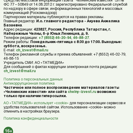
Средство массовой информации газета "Челнинские известия" ЭЛ №
ФС 77 – 50849 от 14.08.2012 г. зарегистрировано Федеральной службой
по надзору в сфере связи, информационных технологий и массовых
коммуникаций (Роскомнадзор)
Партнерские материалы публикуются на правах рекламы.
Главный редактор:
И.о. главного редактора - Акуева Анжелика
Базаевна
.
Адрес редакции:
423827, Россия, Республика Татарстан, г.
Набережные Челны, б-р Юных Ленинцев, д. 9.
Телефон редакции:
+7 (8552) 46-20-94
,
46-88-27
.
Режим работы:
Понедельник–пятница с 8:30 до 17:00. Выходные:
суббота, воскресенье.
E-mail:
ch_izvest@mail.ru
Телефон рекламной службы и приема объявлений: +7 (8552) 46-02-79,
46-88-15
Учредитель СМИ: АО «ТАТМЕДИА»
Для сообщений о фактах коррупции электронная почта редакции:
ch_izvest@mail.ru
Политика о персональных данных
Антикоррупционная политика
Частичное или полное воспроизведение материалов газеты
«Челнинские известия» или сайта
chelny-izvest.ru
возможно
только при наличии гиперссылки.
АО «ТАТМЕДИА» использует «cookie»
для персонализации сервисов и
удобства пользователей сайтом. Использование «cookie» можно
отменить в настройках браузера.
Политика конфиденциальности
16+