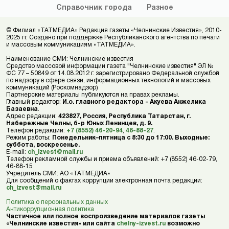
Справочник
города
Разное
© Филиал «ТАТМЕДИА» Редакция газеты «Челнинские Известия», 2010-
2025 гг. Создано при поддержке Республиканского агентства по печати
и массовым коммуникациям «ТАТМЕДИА».
Наименование СМИ: Челнинские известия
Средство массовой информации газета "Челнинские известия" ЭЛ №
ФС 77 – 50849 от 14.08.2012 г. зарегистрировано Федеральной службой
по надзору в сфере связи, информационных технологий и массовых
коммуникаций (Роскомнадзор)
Партнерские материалы публикуются на правах рекламы.
Главный редактор:
И.о. главного редактора - Акуева Анжелика
Базаевна
.
Адрес редакции:
423827, Россия, Республика Татарстан, г.
Набережные Челны, б-р Юных Ленинцев, д. 9.
Телефон редакции:
+7 (8552) 46-20-94
,
46-88-27
.
Режим работы:
Понедельник–пятница с 8:30 до 17:00. Выходные:
суббота, воскресенье.
E-mail:
ch_izvest@mail.ru
Телефон рекламной службы и приема объявлений: +7 (8552) 46-02-79,
46-88-15
Учредитель СМИ: АО «ТАТМЕДИА»
Для сообщений о фактах коррупции электронная почта редакции:
ch_izvest@mail.ru
Политика о персональных данных
Антикоррупционная политика
Частичное или полное воспроизведение материалов газеты
«Челнинские известия» или сайта
chelny-izvest.ru
возможно