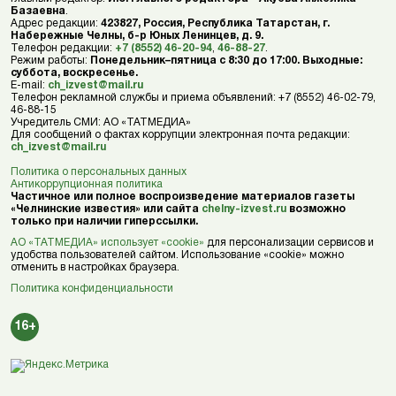
Базаевна
.
Адрес редакции:
423827, Россия, Республика Татарстан, г.
Набережные Челны, б-р Юных Ленинцев, д. 9.
Телефон редакции:
+7 (8552) 46-20-94
,
46-88-27
.
Режим работы:
Понедельник–пятница с 8:30 до 17:00. Выходные:
суббота, воскресенье.
E-mail:
ch_izvest@mail.ru
Телефон рекламной службы и приема объявлений: +7 (8552) 46-02-79,
46-88-15
Учредитель СМИ: АО «ТАТМЕДИА»
Для сообщений о фактах коррупции электронная почта редакции:
ch_izvest@mail.ru
Политика о персональных данных
Антикоррупционная политика
Частичное или полное воспроизведение материалов газеты
«Челнинские известия» или сайта
chelny-izvest.ru
возможно
только при наличии гиперссылки.
АО «ТАТМЕДИА» использует «cookie»
для персонализации сервисов и
удобства пользователей сайтом. Использование «cookie» можно
отменить в настройках браузера.
Политика конфиденциальности
16+