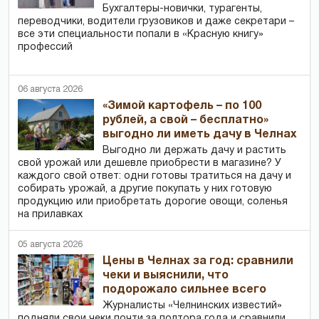
Бухгалтеры-новички, тур­агенты,
переводчики, водители грузовиков и даже секретари –
все эти специальности попали в «Красную книгу»
профессий
06 августа 2026
«Зимой картофель – по 100
рублей, а свой – бесплатно»
выгодно ли иметь дачу в Челнах
Выгодно ли держать дачу и растить
свой урожай или дешевле приобрести в магазине? У
каждого свой ответ: одни готовы тратиться на дачу и
собирать урожай, а другие покупать у них готовую
продукцию или приобретать дорогие овощи, соленья
на прилавках
05 августа 2026
Цены в Челнах за год: сравнили
чеки и выяснили, что
подорожало сильнее всего
Журналисты «Челнинских известий»
подняли свои чеки почти за полтора года и сравнили,