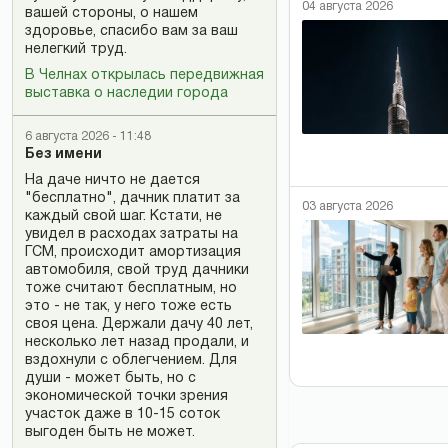
04 августа 2026
вашей стороны, о нашем
здоровье, спасибо вам за ваш
нелегкий труд.
В Челнах открылась передвижная
выставка о наследии города
6 августа 2026 - 11:48
Без имени
На даче ничто не дается
"бесплатно", дачник платит за
03 августа 2026
каждый свой шаг. Кстати, не
увидел в расходах затраты на
ГСМ, происходит амортизация
автомобиля, свой труд дачники
тоже считают бесплатным, но
это - не так, у него тоже есть
своя цена. Держали дачу 40 лет,
несколько лет назад продали, и
вздохнули с облегчением. Для
души - может быть, но с
экономической точки зрения
участок даже в 10-15 соток
выгоден быть не может.