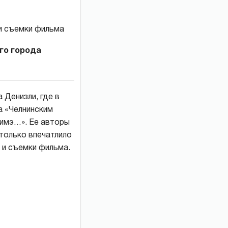
го города
 Денизли, где в
а «Челнинским
димэ…». Ее авторы
только впечатлило
е и съемки фильма.