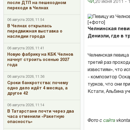
ЧИ
,
20 июня 2011 - 
после ДТП на пешеходном
переходе в Челнах
06 августа 2026, 11:54
В Челнах открылась
Челнинская певи
передвижная выставка о
Денизли, где в тр
наследии города
06 августа 2026, 11:41
Новую фабрику на КБК Челнов
Челнинская певица 
начнут строить осенью 2027
третий раз проход
года
известиям», что и
06 августа 2026, 11:36
- композитор Оска
Сроки банкротства: почему
турков, что они пр
одно дело идёт 4 месяца, а
Кстати, Альбина у
другое 42
06 августа 2026, 11:14
В Татарстане почти через два
часа отменили «Ракетную
Фото с
сайта
vkonta
опасность»