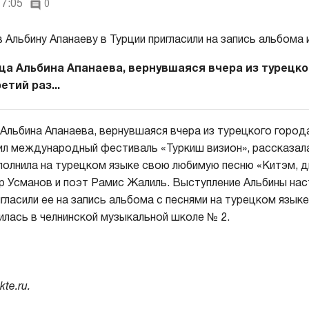
17:05
0
ца Альбина Апанаева, вернувшаяся вчера из турецко
етий раз...
Альбина Апанаева, вернувшаяся вчера из турецкого города
ил международный фестиваль «Туркиш визион», рассказал
сполнила на турецком языке свою любимую песню «Китэм, 
р Усманов и поэт Рамис Жалиль. Выступление Альбины нас
игласили ее на запись альбома с песнями на турецком язык
чилась в челнинской музыкальной школе № 2.
kte.ru.