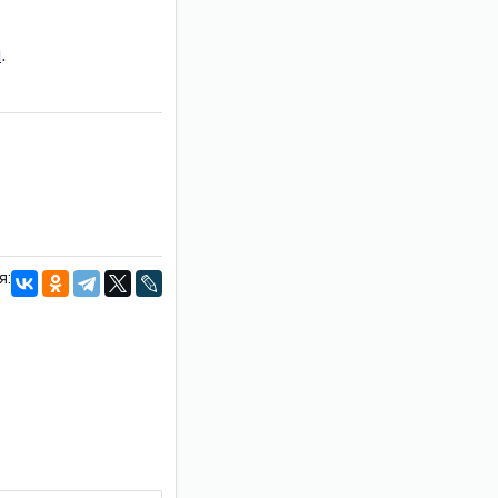
и
.
я: