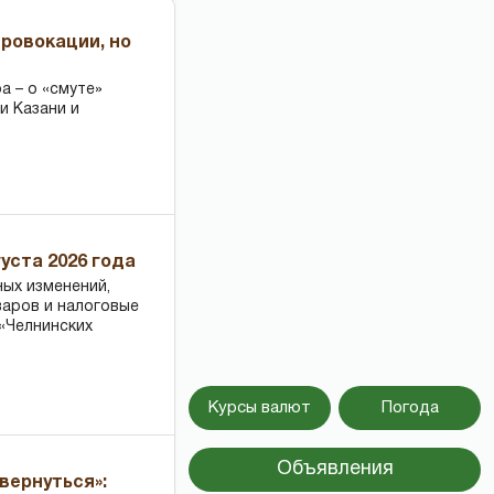
провокации, но
 – о «смуте»
и Казани и
уста 2026 года
ных изменений,
варов и налоговые
«Челнинских
Курсы валют
Погода
Объявления
вернуться»: