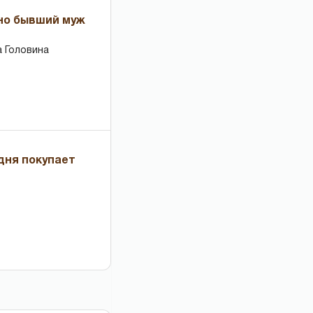
 но бывший муж
 Головина
дня покупает