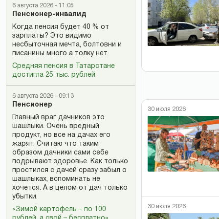
6 августа 2026 - 11:05
Пенсионер-инвалид
Когда пенсия будет 40 % от
зарплаты? Это видимо
несбыточная мечта, болтовни и
писанины много а толку нет.
Средняя пенсия в Татарстане
достигла 25 тыс. рублей
6 августа 2026 - 09:13
Пенсионер
30 июля 2026
Главный враг дачников это
шашлыки. Очень вредный
продукт, но все на дачах его
жарят. Считаю что таким
образом дачники сами себе
подрывают здоровье. Как только
простился с дачей сразу забыл о
шашлыках, вспоминать не
хочется. А в целом от дач только
убытки.
30 июля 2026
«Зимой картофель – по 100
рублей, а свой – бесплатно»