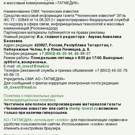
и массовым коммуникациям «ТАТМЕДИА».
Наименование СМИ: Челнинские известия
Средство массовой информации газета "Челнинские известия" ЭЛ №
ФС 77 – 50849 от 14.08.2012 г. зарегистрировано Федеральной службой
по надзору в сфере связи, информационных технологий и массовых
коммуникаций (Роскомнадзор)
Партнерские материалы публикуются на правах рекламы.
Главный редактор:
И.о. главного редактора - Акуева Анжелика
Базаевна
.
Адрес редакции:
423827, Россия, Республика Татарстан, г.
Набережные Челны, б-р Юных Ленинцев, д. 9.
Телефон редакции:
+7 (8552) 46-20-94
,
46-88-27
.
Режим работы:
Понедельник–пятница с 8:30 до 17:00. Выходные:
суббота, воскресенье.
E-mail:
ch_izvest@mail.ru
Телефон рекламной службы и приема объявлений: +7 (8552) 46-02-79,
46-88-15
Учредитель СМИ: АО «ТАТМЕДИА»
Для сообщений о фактах коррупции электронная почта редакции:
ch_izvest@mail.ru
Политика о персональных данных
Антикоррупционная политика
Частичное или полное воспроизведение материалов газеты
«Челнинские известия» или сайта
chelny-izvest.ru
возможно
только при наличии гиперссылки.
АО «ТАТМЕДИА» использует «cookie»
для персонализации сервисов и
удобства пользователей сайтом. Использование «cookie» можно
отменить в настройках браузера.