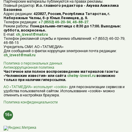
Партнерские материалы публикуются на правах рекламы.
Главный редактор:
И.о. главного редактора - Акуева Анжелика
Базаевна
.
Адрес редакции:
423827, Россия, Республика Татарстан, г.
Набережные Челны, б-р Юных Ленинцев, д. 9.
Телефон редакции:
+7 (8552) 46-20-94
,
46-88-27
.
Режим работы:
Понедельник–пятница с 8:30 до 17:00. Выходные:
суббота, воскресенье.
E-mail:
ch_izvest@mail.ru
Телефон рекламной службы и приема объявлений: +7 (8552) 46-02-79,
46-88-15
Учредитель СМИ: АО «ТАТМЕДИА»
Для сообщений о фактах коррупции электронная почта редакции:
ch_izvest@mail.ru
Политика о персональных данных
Антикоррупционная политика
Частичное или полное воспроизведение материалов газеты
«Челнинские известия» или сайта
chelny-izvest.ru
возможно
только при наличии гиперссылки.
АО «ТАТМЕДИА» использует «cookie»
для персонализации сервисов и
удобства пользователей сайтом. Использование «cookie» можно
отменить в настройках браузера.
Политика конфиденциальности
16+