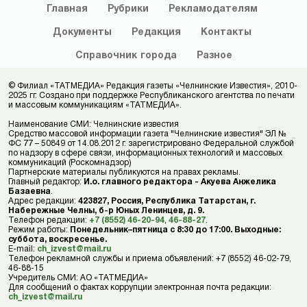
Главная
Рубрики
Рекламодателям
Документы
Редакция
Контакты
Справочник
города
Разное
© Филиал «ТАТМЕДИА» Редакция газеты «Челнинские Известия», 2010-
2025 гг. Создано при поддержке Республиканского агентства по печати
и массовым коммуникациям «ТАТМЕДИА».
Наименование СМИ: Челнинские известия
Средство массовой информации газета "Челнинские известия" ЭЛ №
ФС 77 – 50849 от 14.08.2012 г. зарегистрировано Федеральной службой
по надзору в сфере связи, информационных технологий и массовых
коммуникаций (Роскомнадзор)
Партнерские материалы публикуются на правах рекламы.
Главный редактор:
И.о. главного редактора - Акуева Анжелика
Базаевна
.
Адрес редакции:
423827, Россия, Республика Татарстан, г.
Набережные Челны, б-р Юных Ленинцев, д. 9.
Телефон редакции:
+7 (8552) 46-20-94
,
46-88-27
.
Режим работы:
Понедельник–пятница с 8:30 до 17:00. Выходные:
суббота, воскресенье.
E-mail:
ch_izvest@mail.ru
Телефон рекламной службы и приема объявлений: +7 (8552) 46-02-79,
46-88-15
Учредитель СМИ: АО «ТАТМЕДИА»
Для сообщений о фактах коррупции электронная почта редакции:
ch_izvest@mail.ru