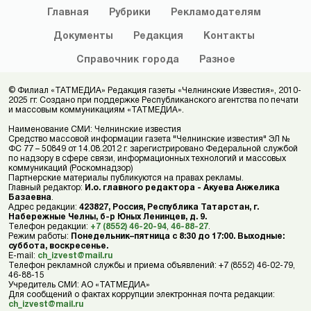
Главная
Рубрики
Рекламодателям
Документы
Редакция
Контакты
Справочник
города
Разное
© Филиал «ТАТМЕДИА» Редакция газеты «Челнинские Известия», 2010-
2025 гг. Создано при поддержке Республиканского агентства по печати
и массовым коммуникациям «ТАТМЕДИА».
Наименование СМИ: Челнинские известия
Средство массовой информации газета "Челнинские известия" ЭЛ №
ФС 77 – 50849 от 14.08.2012 г. зарегистрировано Федеральной службой
по надзору в сфере связи, информационных технологий и массовых
коммуникаций (Роскомнадзор)
Партнерские материалы публикуются на правах рекламы.
Главный редактор:
И.о. главного редактора - Акуева Анжелика
Базаевна
.
Адрес редакции:
423827, Россия, Республика Татарстан, г.
Набережные Челны, б-р Юных Ленинцев, д. 9.
Телефон редакции:
+7 (8552) 46-20-94
,
46-88-27
.
Режим работы:
Понедельник–пятница с 8:30 до 17:00. Выходные:
суббота, воскресенье.
E-mail:
ch_izvest@mail.ru
Телефон рекламной службы и приема объявлений: +7 (8552) 46-02-79,
46-88-15
Учредитель СМИ: АО «ТАТМЕДИА»
Для сообщений о фактах коррупции электронная почта редакции:
ch_izvest@mail.ru