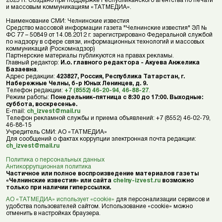
2025 гг. Создано при поддержке Республиканского агентства по печати
и массовым коммуникациям «ТАТМЕДИА».
Наименование СМИ: Челнинские известия
Средство массовой информации газета "Челнинские известия" ЭЛ №
ФС 77 – 50849 от 14.08.2012 г. зарегистрировано Федеральной службой
по надзору в сфере связи, информационных технологий и массовых
коммуникаций (Роскомнадзор)
Партнерские материалы публикуются на правах рекламы.
Главный редактор:
И.о. главного редактора - Акуева Анжелика
Базаевна
.
Адрес редакции:
423827, Россия, Республика Татарстан, г.
Набережные Челны, б-р Юных Ленинцев, д. 9.
Телефон редакции:
+7 (8552) 46-20-94
,
46-88-27
.
Режим работы:
Понедельник–пятница с 8:30 до 17:00. Выходные:
суббота, воскресенье.
E-mail:
ch_izvest@mail.ru
Телефон рекламной службы и приема объявлений: +7 (8552) 46-02-79,
46-88-15
Учредитель СМИ: АО «ТАТМЕДИА»
Для сообщений о фактах коррупции электронная почта редакции:
ch_izvest@mail.ru
Политика о персональных данных
Антикоррупционная политика
Частичное или полное воспроизведение материалов газеты
«Челнинские известия» или сайта
chelny-izvest.ru
возможно
только при наличии гиперссылки.
АО «ТАТМЕДИА» использует «cookie»
для персонализации сервисов и
удобства пользователей сайтом. Использование «cookie» можно
отменить в настройках браузера.