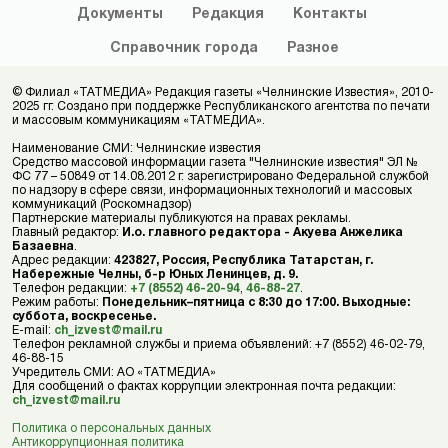
Документы
Редакция
Контакты
Справочник
города
Разное
© Филиал «ТАТМЕДИА» Редакция газеты «Челнинские Известия», 2010-
2025 гг. Создано при поддержке Республиканского агентства по печати
и массовым коммуникациям «ТАТМЕДИА».
Наименование СМИ: Челнинские известия
Средство массовой информации газета "Челнинские известия" ЭЛ №
ФС 77 – 50849 от 14.08.2012 г. зарегистрировано Федеральной службой
по надзору в сфере связи, информационных технологий и массовых
коммуникаций (Роскомнадзор)
Партнерские материалы публикуются на правах рекламы.
Главный редактор:
И.о. главного редактора - Акуева Анжелика
Базаевна
.
Адрес редакции:
423827, Россия, Республика Татарстан, г.
Набережные Челны, б-р Юных Ленинцев, д. 9.
Телефон редакции:
+7 (8552) 46-20-94
,
46-88-27
.
Режим работы:
Понедельник–пятница с 8:30 до 17:00. Выходные:
суббота, воскресенье.
E-mail:
ch_izvest@mail.ru
Телефон рекламной службы и приема объявлений: +7 (8552) 46-02-79,
46-88-15
Учредитель СМИ: АО «ТАТМЕДИА»
Для сообщений о фактах коррупции электронная почта редакции:
ch_izvest@mail.ru
Политика о персональных данных
Антикоррупционная политика