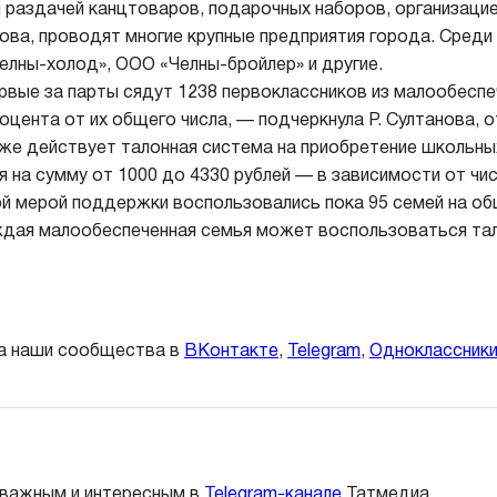
й раздачей канцтоваров, подарочных наборов, организацие
нова, проводят многие крупные предприятия города. Среди
елны-холод», ООО «Челны-бройлер» и другие.
рвые за парты сядут 1238 первоклассников из малообеспе
оцента от их общего числа, — подчеркнула Р. Султанова, о
кже действует талонная система на приобретение школьны
 на сумму от 1000 до 4330 рублей — в зависимости от чи
й мерой поддержки воспользовались пока 95 семей на об
ждая малообеспеченная семья может воспользоваться та
а наши сообщества в
ВКонтакте
,
Telegram
,
Одноклассник
 важным и интересным в
Telegram-канале
Татмедиа