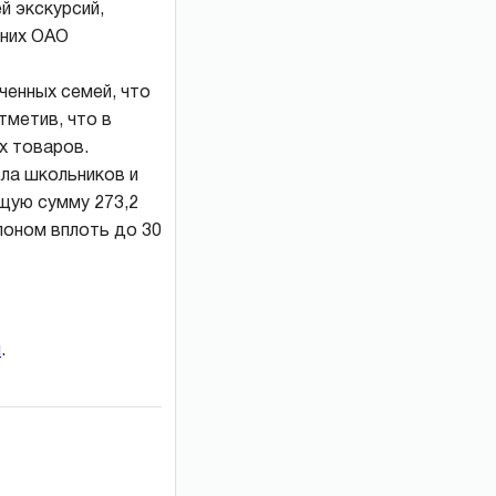
й экскурсий,
 них ОАО
ченных семей, что
тметив, что в
х товаров.
сла школьников и
щую сумму 273,2
лоном вплоть до 30
и
.