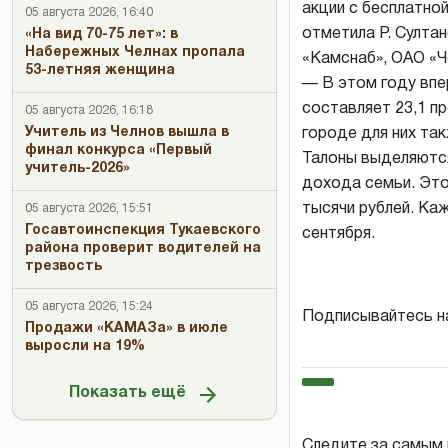
акции с бесплатно
05 августа 2026, 16:40
отметила Р. Султа
«На вид 70-75 лет»: в
Набережных Челнах пропала
«Камснаб», ОАО «Ч
53-летняя женщина
— В этом году впе
составляет 23,1 пр
05 августа 2026, 16:18
Учитель из Челнов вышла в
городе для них та
финал конкурса «Первый
Талоны выделяются
учитель-2026»
дохода семьи. Это
тысячи рублей. Ка
05 августа 2026, 15:51
Госавтоинспекция Тукаевского
сентября.
района проверит водителей на
трезвость
05 августа 2026, 15:24
Подписывайтесь н
Продажи «КАМАЗа» в июле
выросли на 19%
Показать ещё
Следите за самым