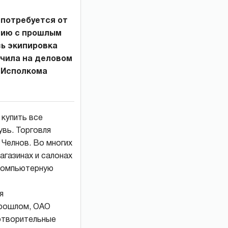
 потребуется от
ению с прошлым
сь экипировка
вучила на деловом
г Исполкома
купить все
увь. Торговля
Челнов. Во многих
агазинах и салонах
 компьютерную
я
 прошлом, ОАО
отворительные