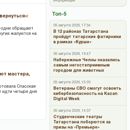
информации
Топ-5
вернуться»:
05 августа 2026, 17:34
: одни обращают
В 12 районах Татарстана
ругие жалуются на
пройдут татарские фатирники
в рамках «Курше»
05 августа 2026, 16:47
Набережные Челны оказались
самым негостеприимным
городом для животных
ают мастера,
05 августа 2026, 15:03
ртовала Спасская
Ветераны СВО смогут освоить
т идти четыре дня
кибербезопасность на Kazan
Digital Week
05 августа 2026, 14:07
Студенческие театры
Татарстана поборются за
призы на «Премьере»