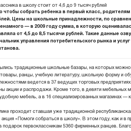
о чтобы собрать ребенка в первый класс, родителям
рублей. Цены на школьные принадлежности, по сравн
енамного — в 2009 году сумма, в которую оценивала
вляла от 4,5 до 8,5 тысячи рублей. Такие данные оз
чальник управления потребительского рынка и услу
лтанова.
ылись традиционные школьные базары, на которых можно 
товары, ранцы, учебную литературу, школьную форму и об
ежностями ведется в 37 ведущих торговых предприятиях 
ны акции и распродажи. Кроме того, в девяти мебельных м
добную мебель, а в 16 специализированных магазинах —
блике проходит ставшая уже традиционной республиканска
 акция «Помоги собраться в школу». В этом году, как и в
 подарок первоклассникам 5360 фирменных ранцев. Благ