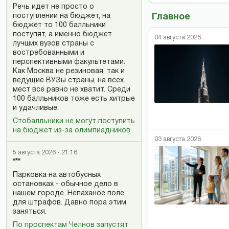
Речь идет не просто о
поступлении на бюджет, на
Главное
бюджет то 100 балльники
поступят, а именно бюджет
04 августа 2026
лучших вузов страны с
востребованными и
перспективными факультетами.
Как Москва не резиновая, так и
ведущие ВУЗы страны, на всех
мест все равно не хватит. Среди
100 балльников тоже есть хитрые
и удачливые.
Стобалльники не могут поступить
на бюджет из-за олимпиадников
03 августа 2026
5 августа 2026 - 21:16
***
Парковка на автобусных
остановках - обычное дело в
нашем городе. Непаханое поле
для штрафов. Давно пора этим
заняться.
По проспектам Челнов запустят