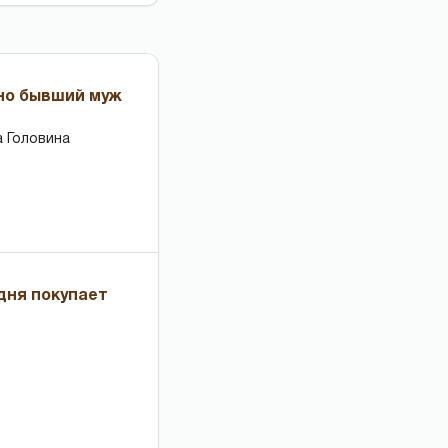
 но бывший муж
 Головина
дня покупает