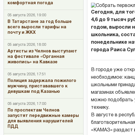
комфортная погода
Сегодня, для тог
05 августа 2026, 19:00
4,6 до 9 тысяч 
В Татарстане за год больше
всего выросли тарифы на
годом, выросли н
почту и ЖКХ
школьника, соста
понедельнике на
05 августа 2026, 18:00
города Раиса Су
Артисты из Челнов выступают
на фестивале «Органная
живопись» на Кавказе
В городе уже откр
05 августа 2026, 17:51
необходимое: канц
Полиция задержала пожилого
школьными принадл
мужчину, пристававшего к
девушкам под Казанью
магазинах объявле
можно подобрать у
05 августа 2026, 17:00
технику.
По проспектам Челнов
В августе в респу
запустят передвижные камеры
для выявления нарушителей
благотворительная
ПДД
«КАМАЗ» раздаст в