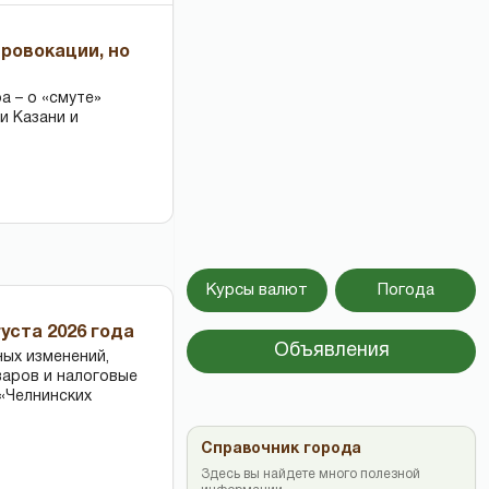
провокации, но
 – о «смуте»
и Казани и
Курсы валют
Погода
уста 2026 года
Объявления
ных изменений,
варов и налоговые
«Челнинских
Справочник города
Здесь вы найдете много полезной