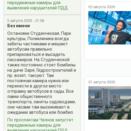
передвижные камеры для
02 августа 2026
выявления нарушителей ПДД
5 августа 2026 - 21:08
Без имени
Остановки Студенческая, Парк
культуры, Поликлиника всегда
забиты частниками и мешают
автобусам правильно
припарковаться и высадить
пассажиров. На Студенческой
также постоянно стоят бомбилы
на дачи Заря, Гидростроителей и
пр. возят, таксуют. Там
постоянная камера нужна или
01 августа 2026
перенести в другое место
отправку автобусов в сады. Все
лавки общественного
транспорта, заняты садоводами,
они часами там высиживают в
ожидании автобуса или бомбил.
По проспектам Челнов запустят
передвижные камеры для
выявления нарушителей ПДД