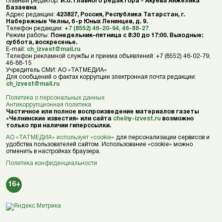
Главный редактор:
И.о. главного редактора - Акуева Анжелика
Базаевна
.
Адрес редакции:
423827, Россия, Республика Татарстан, г.
Набережные Челны, б-р Юных Ленинцев, д. 9.
Телефон редакции:
+7 (8552) 46-20-94
,
46-88-27
.
Режим работы:
Понедельник–пятница с 8:30 до 17:00. Выходные:
суббота, воскресенье.
E-mail:
ch_izvest@mail.ru
Телефон рекламной службы и приема объявлений: +7 (8552) 46-02-79,
46-88-15
Учредитель СМИ: АО «ТАТМЕДИА»
Для сообщений о фактах коррупции электронная почта редакции:
ch_izvest@mail.ru
Политика о персональных данных
Антикоррупционная политика
Частичное или полное воспроизведение материалов газеты
«Челнинские известия» или сайта
chelny-izvest.ru
возможно
только при наличии гиперссылки.
АО «ТАТМЕДИА» использует «cookie»
для персонализации сервисов и
удобства пользователей сайтом. Использование «cookie» можно
отменить в настройках браузера.
Политика конфиденциальности
16+