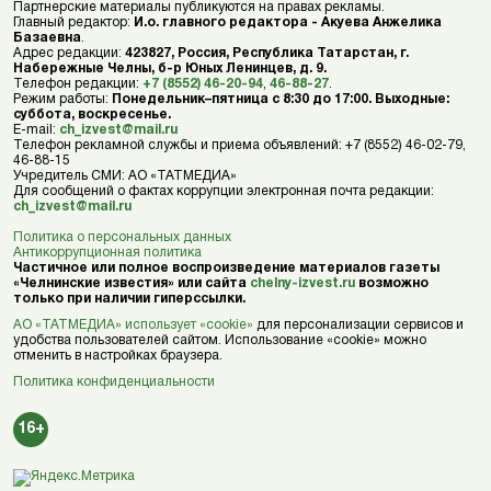
Партнерские материалы публикуются на правах рекламы.
Главный редактор:
И.о. главного редактора - Акуева Анжелика
Базаевна
.
Адрес редакции:
423827, Россия, Республика Татарстан, г.
Набережные Челны, б-р Юных Ленинцев, д. 9.
Телефон редакции:
+7 (8552) 46-20-94
,
46-88-27
.
Режим работы:
Понедельник–пятница с 8:30 до 17:00. Выходные:
суббота, воскресенье.
E-mail:
ch_izvest@mail.ru
Телефон рекламной службы и приема объявлений: +7 (8552) 46-02-79,
46-88-15
Учредитель СМИ: АО «ТАТМЕДИА»
Для сообщений о фактах коррупции электронная почта редакции:
ch_izvest@mail.ru
Политика о персональных данных
Антикоррупционная политика
Частичное или полное воспроизведение материалов газеты
«Челнинские известия» или сайта
chelny-izvest.ru
возможно
только при наличии гиперссылки.
АО «ТАТМЕДИА» использует «cookie»
для персонализации сервисов и
удобства пользователей сайтом. Использование «cookie» можно
отменить в настройках браузера.
Политика конфиденциальности
16+