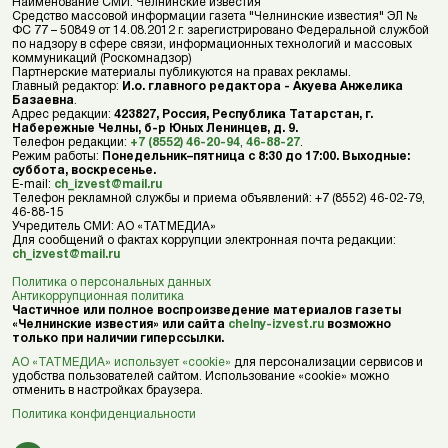
Наименование СМИ: Челнинские известия
Средство массовой информации газета "Челнинские известия" ЭЛ №
ФС 77 – 50849 от 14.08.2012 г. зарегистрировано Федеральной службой
по надзору в сфере связи, информационных технологий и массовых
коммуникаций (Роскомнадзор)
Партнерские материалы публикуются на правах рекламы.
Главный редактор:
И.о. главного редактора - Акуева Анжелика
Базаевна
.
Адрес редакции:
423827, Россия, Республика Татарстан, г.
Набережные Челны, б-р Юных Ленинцев, д. 9.
Телефон редакции:
+7 (8552) 46-20-94
,
46-88-27
.
Режим работы:
Понедельник–пятница с 8:30 до 17:00. Выходные:
суббота, воскресенье.
E-mail:
ch_izvest@mail.ru
Телефон рекламной службы и приема объявлений: +7 (8552) 46-02-79,
46-88-15
Учредитель СМИ: АО «ТАТМЕДИА»
Для сообщений о фактах коррупции электронная почта редакции:
ch_izvest@mail.ru
Политика о персональных данных
Антикоррупционная политика
Частичное или полное воспроизведение материалов газеты
«Челнинские известия» или сайта
chelny-izvest.ru
возможно
только при наличии гиперссылки.
АО «ТАТМЕДИА» использует «cookie»
для персонализации сервисов и
удобства пользователей сайтом. Использование «cookie» можно
отменить в настройках браузера.
Политика конфиденциальности