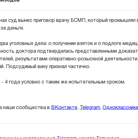
эпизодов
нах суд вынес приговор врачу БСМП, который промышлял
за деньги.
ва уголовных дела: о получении взяток и о подлоге медиц
вность доктора подтвердилась представленными доказат
телей, результатами оперативно-розыскной деятельности
й. Подсудимый вину признал частично.
 - 4 года условно с таким же испытательным сроком.
а наши сообщества в
ВКонтакте
,
Telegram
,
Одноклассник