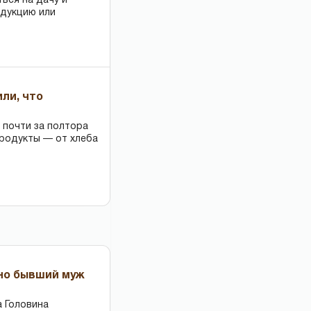
ться на дачу и
одукцию или
или, что
 почти за полтора
продукты — от хлеба
 но бывший муж
 Головина