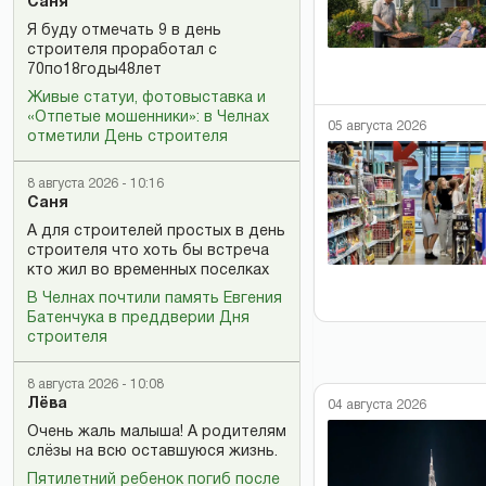
Саня
Я буду отмечать 9 в день
строителя проработал с
70по18годы48лет
Живые статуи, фотовыставка и
«Отпетые мошенники»: в Челнах
05 августа 2026
отметили День строителя
8 августа 2026 - 10:16
Саня
А для строителей простых в день
строителя что хоть бы встреча
кто жил во временных поселках
В Челнах почтили память Евгения
Батенчука в преддверии Дня
строителя
8 августа 2026 - 10:08
Лёва
04 августа 2026
Очень жаль малыша! А родителям
слёзы на всю оставшуюся жизнь.
Пятилетний ребенок погиб после