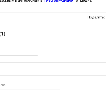
 важным и интересным в
Telegram-канале
Татмедиа
Поделитьс
1)