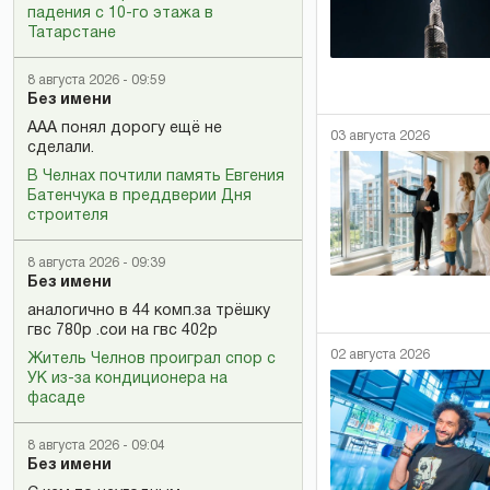
падения с 10-го этажа в
Татарстане
8 августа 2026 - 09:59
Без имени
ААА понял дорогу ещё не
03 августа 2026
сделали.
В Челнах почтили память Евгения
Батенчука в преддверии Дня
строителя
8 августа 2026 - 09:39
Без имени
аналогично в 44 комп.за трёшку
гвс 780р .сои на гвс 402р
02 августа 2026
Житель Челнов проиграл спор с
УК из-за кондиционера на
фасаде
8 августа 2026 - 09:04
Без имени