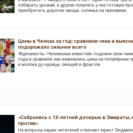
в магазине? У каждого свой ответ: одни готовы трати
собирать урожай, а другие покупать у них готовую пр
приобретать дорогие овощи, соленья на прилавках
Цены в Челнах за год: сравнили чеки и выясн
подорожало сильнее всего
Журналисты «Челнинских известий» подняли свои чеки
года и сравнили, как изменились цены на популярные 
и молока до курицы, овощей и фруктов
«Собрались с 12-летней дочерью в Эмираты,
против»
На вопросы наших читателей отвечает юрист Людмила