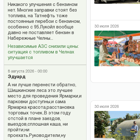
Никакого улучшения с бензином
нет. Многие заправки стоят без
топлива, на Татнефть тоже
постоянные перебои с бензином,
30 июля 2026
особенно с 95.Лукойл вообще
давно не поставляет бензин в
Набережные Челны...
Независимые АЗС снизили цены:
ситуация с топливом в Челнах
улучшается
8 августа 2026 - 00:00
Эдуард
А ни лучше перенести обратно,
Шишкинские леса это лучшее
место для проведения Ярмарки,и
парковки доступны,и сама
30 июля 2026
Ярмарка красота,расстановка
торговых точек..В этом году
отстой в плане заездов,
выездов,сплошная каша, ни
пройти,ни
проехать.Руководители,ну