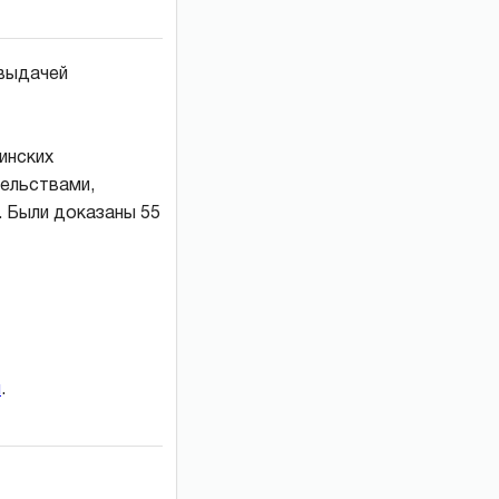
 выдачей
инских
ельствами,
. Были доказаны 55
и
.