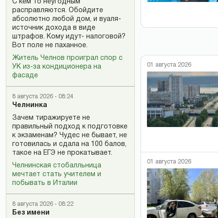
С кем то неугодным
расправляются. Обойдите
абсолютно любой дом, и вуаля-
источник дохода в виде
штрафов. Кому идут- налоговой?
Вот поле не паханное.
Житель Челнов проиграл спор с
01 августа 2026
УК из-за кондиционера на
фасаде
8 августа 2026 - 08:24
Челнинка
Зачем тиражируете не
правильный подход к подготовке
к экзаменам? Чудес не бывает, не
готовилась и сдала на 100 балов,
такое на ЕГЭ не прокатывает.
01 августа 2026
Челнинская стобалльница
мечтает стать учителем и
побывать в Италии
8 августа 2026 - 08:22
Без имени