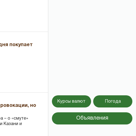
дня покупает
Курсы валют
Погода
провокации, но
Объявления
 – о «смуте»
и Казани и