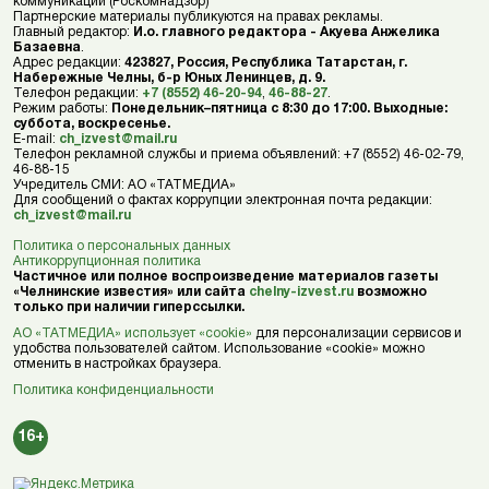
коммуникаций (Роскомнадзор)
Партнерские материалы публикуются на правах рекламы.
Главный редактор:
И.о. главного редактора - Акуева Анжелика
Базаевна
.
Адрес редакции:
423827, Россия, Республика Татарстан, г.
Набережные Челны, б-р Юных Ленинцев, д. 9.
Телефон редакции:
+7 (8552) 46-20-94
,
46-88-27
.
Режим работы:
Понедельник–пятница с 8:30 до 17:00. Выходные:
суббота, воскресенье.
E-mail:
ch_izvest@mail.ru
Телефон рекламной службы и приема объявлений: +7 (8552) 46-02-79,
46-88-15
Учредитель СМИ: АО «ТАТМЕДИА»
Для сообщений о фактах коррупции электронная почта редакции:
ch_izvest@mail.ru
Политика о персональных данных
Антикоррупционная политика
Частичное или полное воспроизведение материалов газеты
«Челнинские известия» или сайта
chelny-izvest.ru
возможно
только при наличии гиперссылки.
АО «ТАТМЕДИА» использует «cookie»
для персонализации сервисов и
удобства пользователей сайтом. Использование «cookie» можно
отменить в настройках браузера.
Политика конфиденциальности
16+