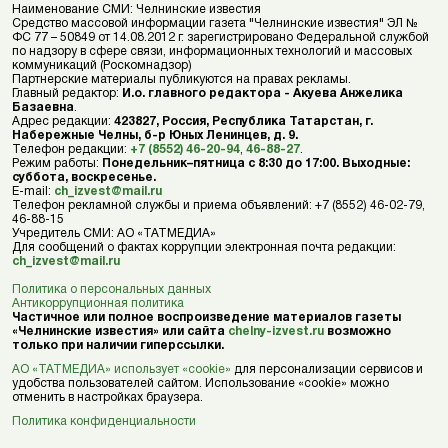
Наименование СМИ: Челнинские известия
Средство массовой информации газета "Челнинские известия" ЭЛ №
ФС 77 – 50849 от 14.08.2012 г. зарегистрировано Федеральной службой
по надзору в сфере связи, информационных технологий и массовых
коммуникаций (Роскомнадзор)
Партнерские материалы публикуются на правах рекламы.
Главный редактор:
И.о. главного редактора - Акуева Анжелика
Базаевна
.
Адрес редакции:
423827, Россия, Республика Татарстан, г.
Набережные Челны, б-р Юных Ленинцев, д. 9.
Телефон редакции:
+7 (8552) 46-20-94
,
46-88-27
.
Режим работы:
Понедельник–пятница с 8:30 до 17:00. Выходные:
суббота, воскресенье.
E-mail:
ch_izvest@mail.ru
Телефон рекламной службы и приема объявлений: +7 (8552) 46-02-79,
46-88-15
Учредитель СМИ: АО «ТАТМЕДИА»
Для сообщений о фактах коррупции электронная почта редакции:
ch_izvest@mail.ru
Политика о персональных данных
Антикоррупционная политика
Частичное или полное воспроизведение материалов газеты
«Челнинские известия» или сайта
chelny-izvest.ru
возможно
только при наличии гиперссылки.
АО «ТАТМЕДИА» использует «cookie»
для персонализации сервисов и
удобства пользователей сайтом. Использование «cookie» можно
отменить в настройках браузера.
Политика конфиденциальности