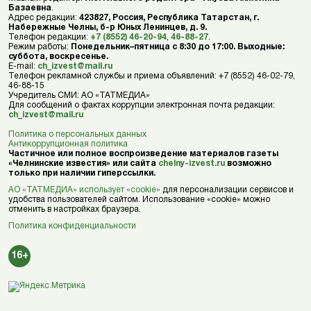
Базаевна
.
Адрес редакции:
423827, Россия, Республика Татарстан, г.
Набережные Челны, б-р Юных Ленинцев, д. 9.
Телефон редакции:
+7 (8552) 46-20-94
,
46-88-27
.
Режим работы:
Понедельник–пятница с 8:30 до 17:00. Выходные:
суббота, воскресенье.
E-mail:
ch_izvest@mail.ru
Телефон рекламной службы и приема объявлений: +7 (8552) 46-02-79,
46-88-15
Учредитель СМИ: АО «ТАТМЕДИА»
Для сообщений о фактах коррупции электронная почта редакции:
ch_izvest@mail.ru
Политика о персональных данных
Антикоррупционная политика
Частичное или полное воспроизведение материалов газеты
«Челнинские известия» или сайта
chelny-izvest.ru
возможно
только при наличии гиперссылки.
АО «ТАТМЕДИА» использует «cookie»
для персонализации сервисов и
удобства пользователей сайтом. Использование «cookie» можно
отменить в настройках браузера.
Политика конфиденциальности
16+