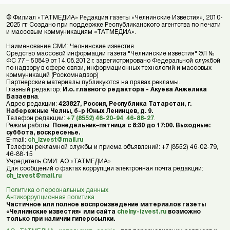
© Филиал «ТАТМЕДИА» Редакция газеты «Челнинские Известия», 2010-
2025 гг. Создано при поддержке Республиканского агентства по печати
и массовым коммуникациям «ТАТМЕДИА».
Наименование СМИ: Челнинские известия
Средство массовой информации газета "Челнинские известия" ЭЛ №
ФС 77 – 50849 от 14.08.2012 г. зарегистрировано Федеральной службой
по надзору в сфере связи, информационных технологий и массовых
коммуникаций (Роскомнадзор)
Партнерские материалы публикуются на правах рекламы.
Главный редактор:
И.о. главного редактора - Акуева Анжелика
Базаевна
.
Адрес редакции:
423827, Россия, Республика Татарстан, г.
Набережные Челны, б-р Юных Ленинцев, д. 9.
Телефон редакции:
+7 (8552) 46-20-94
,
46-88-27
.
Режим работы:
Понедельник–пятница с 8:30 до 17:00. Выходные:
суббота, воскресенье.
E-mail:
ch_izvest@mail.ru
Телефон рекламной службы и приема объявлений: +7 (8552) 46-02-79,
46-88-15
Учредитель СМИ: АО «ТАТМЕДИА»
Для сообщений о фактах коррупции электронная почта редакции:
ch_izvest@mail.ru
Политика о персональных данных
Антикоррупционная политика
Частичное или полное воспроизведение материалов газеты
«Челнинские известия» или сайта
chelny-izvest.ru
возможно
только при наличии гиперссылки.