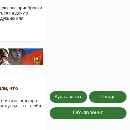
 дешевле приобрести
ться на дачу и
одукцию или
или, что
Курсы валют
Погода
 почти за полтора
продукты — от хлеба
Объявления