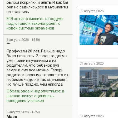
было,и искрипки и альты.И как бы
они не садились,все в музыканты
02 августа 2026
не годились.
ЕГЭ хотят отменить: в Госдуме
подготовили законопроект о
новой системе экзаменов
8 августа 2026 - 15:56
***
Профукали 20 лет. Раньше надо
было начинать. Западные догмы
уже привиты ученикам и их
01 августа 2026
родителям, что ребенок пуп
земли,и ему все можно. Теперь
родители первыми взвоют,что их
любимое чадо не так оценивают.
Но лучше поздно, чем никогда.
Образцовое и недопустимое: в
школах начнут оценивать
поведение учеников
8 августа 2026 - 15:53
01 августа 2026
Марс