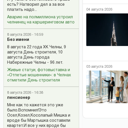
есть? Натворил дел а за все
платить надо...
04 августа 2026
Аварию на полмиллиона устроил
челнинец на каршеринговом авто
8 августа 2026 - 16:59
Без имени
8 августа 22 года ХК Челны, 9
августа День строителя, 10
августа День города
Набережные Челны - 96 лет.
03 августа 2026
Живые статуи, фотовыставка и
«Отпетые мошенники»: в Челнах
отметили День строителя
8 августа 2026 - 16:38
пенсионер
Мне как то кажется это уже
было.Вспомнил!Это
Осел,Козел,Косолапый Мишка и
вроде бы Мартышка составили
квартет.И все у них вроде бы