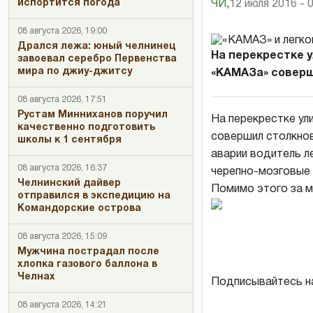
испортится погода
ЧИ
,
12 июля 2016 - 
08 августа 2026, 19:00
Дрался лежа: юный челнинец
На перекрестке 
завоевал серебро Первенства
мира по джиу-джитсу
«КАМАЗа» соверши
08 августа 2026, 17:51
Рустам Минниханов поручил
На перекрестке ул
качественно подготовить
совершил столкнов
школы к 1 сентября
аварии водитель ле
08 августа 2026, 16:37
черепно-мозговые
Челнинский дайвер
Помимо этого за м
отправился в экспедицию на
Командорские острова
08 августа 2026, 15:09
Мужчина пострадал после
хлопка газового баллона в
Челнах
Подписывайтесь н
08 августа 2026, 14:21