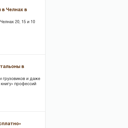
 в Челнах в
елнах 20, 15 и 10
чтальоны в
и грузовиков и даже
 книгу» профессий
есплатно»