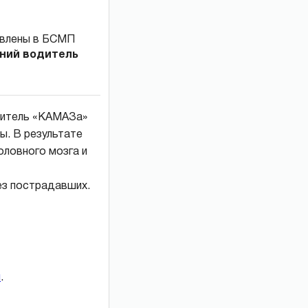
тний водитель
одитель «КАМАЗа»
ы. В результате
оловного мозга и
ез пострадавших.
и
.