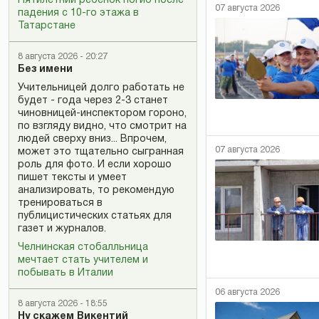
Пятилетний ребенок погиб после
07 августа 2026
падения с 10-го этажа в
Татарстане
8 августа 2026 - 20:27
Без имени
Учительницей долго работать не
будет - года через 2-3 станет
чиновницей-инспектором гороно,
по взгляду видно, что смотрит на
людей сверху вниз... Впрочем,
07 августа 2026
может это тщательно сыгранная
роль для фото. И если хорошо
пишет тексты и умеет
анализировать, то рекомендую
тренироваться в
публицистических статьях для
газет и журналов.
Челнинская стобалльница
мечтает стать учителем и
побывать в Италии
06 августа 2026
8 августа 2026 - 18:55
Ну скажем Викентий