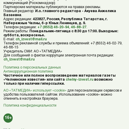
коммуникаций (Роскомнадзор)
Партнерские материалы публикуются на правах рекламы.
Главный редактор:
И.о. главного редактора - Акуева Анжелика
Базаевна
.
Адрес редакции:
423827, Россия, Республика Татарстан, г.
Набережные Челны, б-р Юных Ленинцев, д. 9.
Телефон редакции:
+7 (8552) 46-20-94
,
46-88-27
.
Режим работы:
Понедельник–пятница с 8:30 до 17:00. Выходные:
суббота, воскресенье.
E-mail:
ch_izvest@mail.ru
Телефон рекламной службы и приема объявлений: +7 (8552) 46-02-79,
46-88-15
Учредитель СМИ: АО «ТАТМЕДИА»
Для сообщений о фактах коррупции электронная почта редакции:
ch_izvest@mail.ru
Политика о персональных данных
Антикоррупционная политика
Частичное или полное воспроизведение материалов газеты
«Челнинские известия» или сайта
chelny-izvest.ru
возможно
только при наличии гиперссылки.
АО «ТАТМЕДИА» использует «cookie»
для персонализации сервисов и
удобства пользователей сайтом. Использование «cookie» можно
отменить в настройках браузера.
Политика конфиденциальности
16+