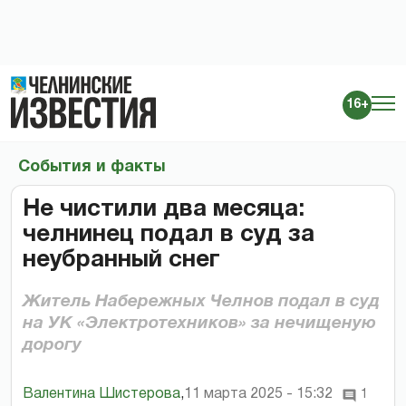
16+
События и факты
Не чистили два месяца:
челнинец подал в суд за
неубранный снег
Житель Набережных Челнов подал в суд
на УК «Электротехников» за нечищеную
дорогу
Валентина Шистерова
,
11 марта 2025 - 15:32
1