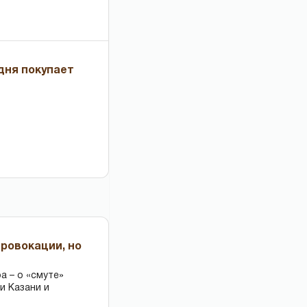
дня покупает
провокации, но
 – о «смуте»
и Казани и