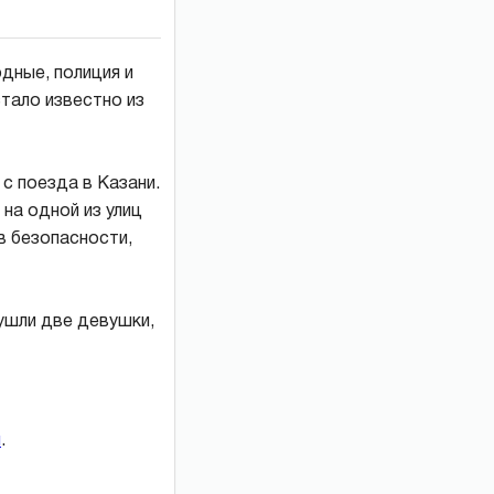
дные, полиция и
тало известно из
 с поезда в Казани.
 на одной из улиц
в безопасности,
 ушли две девушки,
и
.