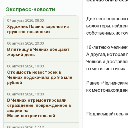
Сейчас они в бе
Экспресс-новости
Две несовершеннол
07 августа 2026, 06:00
волонтеры, найден
Художник Пашин: варенье из
груш «по-пашински»
собственных источ
06 августа 2026, 20:00
16-летнюю челнинку
В пятницу в Челнах обещают
А другая, которая 
жаркий день
Челнов и доставле
06 августа 2026, 19:00
отметил источник.
Стоимость новостроек в
Челнах подскочила до 9,5 млн
рублей
Ранее «Челнинским
их местонахожден
06 августа 2026, 18:00
В Челнах отремонтировали
ограждение, повреждённое в
аварии на
Подписывайтесь н
Машиностроительной
06 августа 2026, 17:12