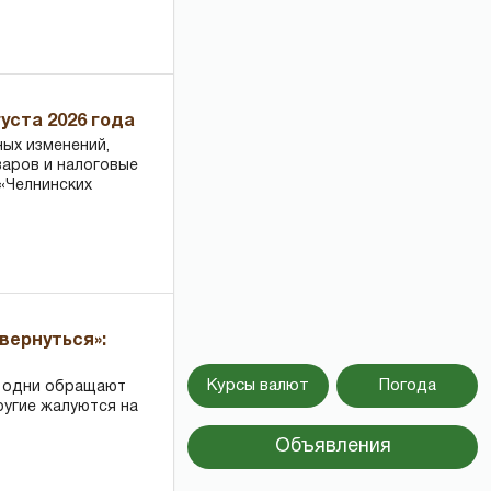
уста 2026 года
ных изменений,
варов и налоговые
«Челнинских
вернуться»:
Курсы валют
Погода
: одни обращают
ругие жалуются на
Объявления