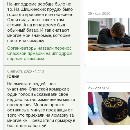
На ипподроме вообще было не
то. На Шишкинских прудах было
29 июля 2026
гораздо красивее и интереснее.
Одни виды чего только там
стоили. А на ипподроме был
обычный базар. И так считают
многие мои знакомые, которые
посетили ярмарку.
Организаторы назвали перенос
Спасской ярмарки на ипподром
верным решением
6 августа 2026 - 17:48
Юлия
Не смешите людей , все
28 июля 2026
участники Спасской ярмарки в
один голос высказывали свое
недовольство изменением места
проведения. Многие просто
остались в минусе продавцы от
того,что приехали на ярмарку за
многие км. Превратили ярмарку в
балаган и сабантуй.