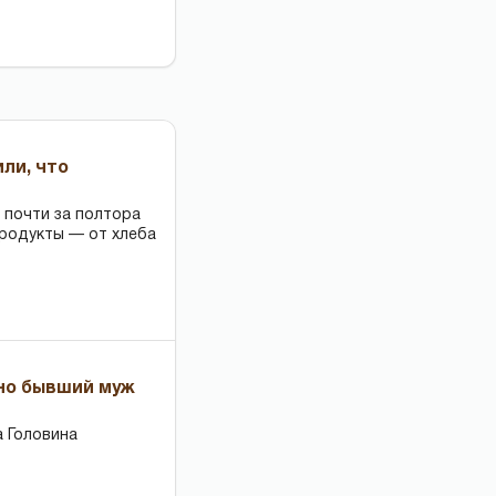
или, что
 почти за полтора
продукты — от хлеба
 но бывший муж
 Головина