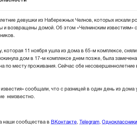
зопасности
етние девушки из Набережных Челнов, которых искали ро
ы и возвращены домой. Об этом «Челнинским известиям» с
ников.
, которая 11 ноября ушла из дома в 65-м комплексе, сняли
покинула дом в 17-м комплексе днем позже, была замечена
на по месту проживания. Сейчас обе несовершеннолетние 
 известия» сообщали, что с разницей в один день из дома
ие неизвестно.
а наши сообщества в
ВКонтакте
,
Telegram
,
Одноклассник