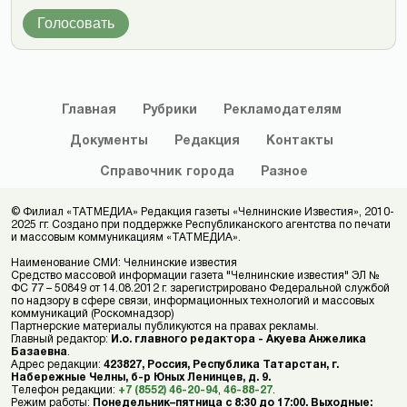
Голосовать
Главная
Рубрики
Рекламодателям
Документы
Редакция
Контакты
Справочник
города
Разное
© Филиал «ТАТМЕДИА» Редакция газеты «Челнинские Известия», 2010-
2025 гг. Создано при поддержке Республиканского агентства по печати
и массовым коммуникациям «ТАТМЕДИА».
Наименование СМИ: Челнинские известия
Средство массовой информации газета "Челнинские известия" ЭЛ №
ФС 77 – 50849 от 14.08.2012 г. зарегистрировано Федеральной службой
по надзору в сфере связи, информационных технологий и массовых
коммуникаций (Роскомнадзор)
Партнерские материалы публикуются на правах рекламы.
Главный редактор:
И.о. главного редактора - Акуева Анжелика
Базаевна
.
Адрес редакции:
423827, Россия, Республика Татарстан, г.
Набережные Челны, б-р Юных Ленинцев, д. 9.
Телефон редакции:
+7 (8552) 46-20-94
,
46-88-27
.
Режим работы:
Понедельник–пятница с 8:30 до 17:00. Выходные: