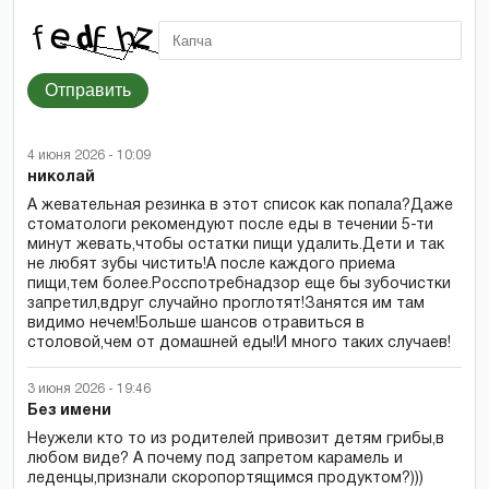
Отправить
4 июня 2026 - 10:09
николай
А жевательная резинка в этот список как попала?Даже
стоматологи рекомендуют после еды в течении 5-ти
минут жевать,чтобы остатки пищи удалить.Дети и так
не любят зубы чистить!А после каждого приема
пищи,тем более.Росспотребнадзор еще бы зубочистки
запретил,вдруг случайно проглотят!Занятся им там
видимо нечем!Больше шансов отравиться в
столовой,чем от домашней еды!И много таких случаев!
3 июня 2026 - 19:46
Без имени
Неужели кто то из родителей привозит детям грибы,в
любом виде? А почему под запретом карамель и
леденцы,признали скоропортящимся продуктом?)))