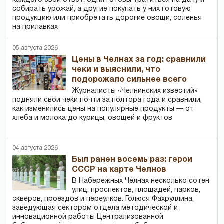
каждого свой ответ: одни готовы тратиться на дачу и
собирать урожай, а другие покупать у них готовую
продукцию или приобретать дорогие овощи, соленья
на прилавках
05 августа 2026
Цены в Челнах за год: сравнили
чеки и выяснили, что
подорожало сильнее всего
Журналисты «Челнинских известий»
подняли свои чеки почти за полтора года и сравнили,
как изменились цены на популярные продукты — от
хлеба и молока до курицы, овощей и фруктов
04 августа 2026
Был ранен восемь раз: герои
СССР на карте Челнов
В Набережных Челнах несколько сотен
улиц, проспектов, площадей, парков,
скверов, проездов и переулков. Голюся Фахруллина,
заведующая сектором отдела методической и
инновационной работы Централизованной