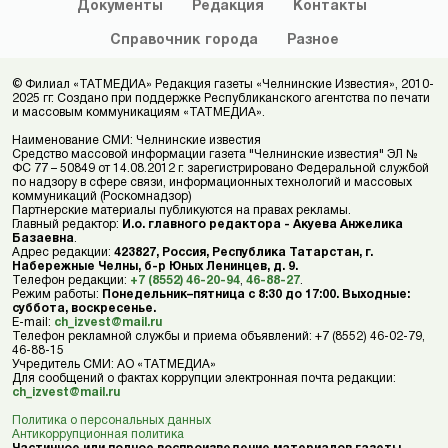
Документы
Редакция
Контакты
Справочник
города
Разное
© Филиал «ТАТМЕДИА» Редакция газеты «Челнинские Известия», 2010-
2025 гг. Создано при поддержке Республиканского агентства по печати
и массовым коммуникациям «ТАТМЕДИА».
Наименование СМИ: Челнинские известия
Средство массовой информации газета "Челнинские известия" ЭЛ №
ФС 77 – 50849 от 14.08.2012 г. зарегистрировано Федеральной службой
по надзору в сфере связи, информационных технологий и массовых
коммуникаций (Роскомнадзор)
Партнерские материалы публикуются на правах рекламы.
Главный редактор:
И.о. главного редактора - Акуева Анжелика
Базаевна
.
Адрес редакции:
423827, Россия, Республика Татарстан, г.
Набережные Челны, б-р Юных Ленинцев, д. 9.
Телефон редакции:
+7 (8552) 46-20-94
,
46-88-27
.
Режим работы:
Понедельник–пятница с 8:30 до 17:00. Выходные:
суббота, воскресенье.
E-mail:
ch_izvest@mail.ru
Телефон рекламной службы и приема объявлений: +7 (8552) 46-02-79,
46-88-15
Учредитель СМИ: АО «ТАТМЕДИА»
Для сообщений о фактах коррупции электронная почта редакции:
ch_izvest@mail.ru
Политика о персональных данных
Антикоррупционная политика