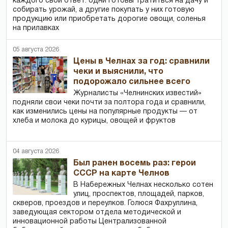
каждого свой ответ: одни готовы тратиться на дачу и
собирать урожай, а другие покупать у них готовую
продукцию или приобретать дорогие овощи, соленья
на прилавках
05 августа 2026
Цены в Челнах за год: сравнили
чеки и выяснили, что
подорожало сильнее всего
Журналисты «Челнинских известий»
подняли свои чеки почти за полтора года и сравнили,
как изменились цены на популярные продукты — от
хлеба и молока до курицы, овощей и фруктов
04 августа 2026
Был ранен восемь раз: герои
СССР на карте Челнов
В Набережных Челнах несколько сотен
улиц, проспектов, площадей, парков,
скверов, проездов и переулков. Голюся Фахруллина,
заведующая сектором отдела методической и
инновационной работы Централизованной