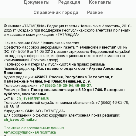
Документы
Редакция
Контакты
Справочник
города
Разное
© Филиал «ТАТМЕДИА» Редакция газеты «Челнинские Известия», 2010-
2025 гг. Создано при поддержке Республиканского агентства по печати
и массовым коммуникациям «ТАТМЕДИА».
Наименование СМИ: Челнинские известия
Средство массовой информации газета "Челнинские известия" ЭЛ №
ФС 77 – 50849 от 14.08.2012 г. зарегистрировано Федеральной службой
по надзору в сфере связи, информационных технологий и массовых
коммуникаций (Роскомнадзор)
Партнерские материалы публикуются на правах рекламы.
Главный редактор:
И.о. главного редактора - Акуева Анжелика
Базаевна
.
Адрес редакции:
423827, Россия, Республика Татарстан, г.
Набережные Челны, б-р Юных Ленинцев, д. 9.
Телефон редакции:
+7 (8552) 46-20-94
,
46-88-27
.
Режим работы:
Понедельник–пятница с 8:30 до 17:00. Выходные:
суббота, воскресенье.
E-mail:
ch_izvest@mail.ru
Телефон рекламной службы и приема объявлений: +7 (8552) 46-02-79,
46-88-15
Учредитель СМИ: АО «ТАТМЕДИА»
Для сообщений о фактах коррупции электронная почта редакции:
ch_izvest@mail.ru
Политика о персональных данных
Антикоррупционная политика