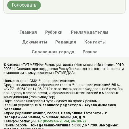
Голосовать
Главная
Рубрики
Рекламодателям
Документы
Редакция
Контакты
Справочник
города
Разное
© Филиал «ТАТМЕДИА» Редакция газеты «Челнинские Известия», 2010-
2025 гг. Создано при поддержке Республиканского агентства по печати
и массовым коммуникациям «ТАТМЕДИА».
Наименование СМИ: Челнинские известия
Средство массовой информации газета "Челнинские известия" ЭЛ №
ФС 77 – 50849 от 14.08.2012 г. зарегистрировано Федеральной службой
по надзору в сфере связи, информационных технологий и массовых
коммуникаций (Роскомнадзор)
Партнерские материалы публикуются на правах рекламы.
Главный редактор:
И.о. главного редактора - Акуева Анжелика
Базаевна
.
Адрес редакции:
423827, Россия, Республика Татарстан, г.
Набережные Челны, б-р Юных Ленинцев, д. 9.
Телефон редакции:
+7 (8552) 46-20-94
,
46-88-27
.
Режим работы:
Понедельник–пятница с 8:30 до 17:00. Выходные: