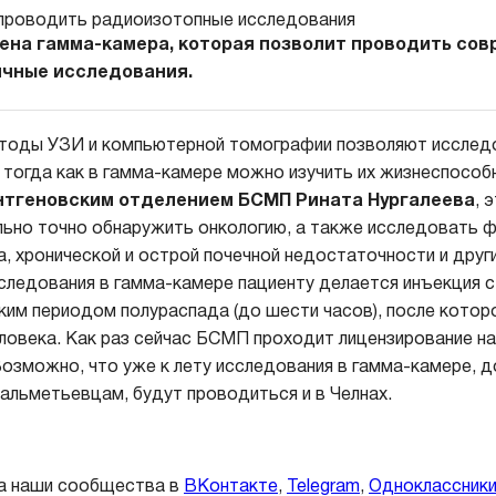
ена гамма-камера, которая позволит проводить со
чные исследования.
оды УЗИ и компьютерной томографии позволяют исслед
 тогда как в гамма-камере можно изучить их жизнеспособ
нтгеновским отделением БСМП Рината Нургалеева
, 
ьно точно обнаружить онкологию, а также исследовать ф
, хронической и острой почечной недостаточности и други
следования в гамма-камере пациенту делается инъекция 
ким периодом полураспада (до шести часов), после котор
ловека. Как раз сейчас БСМП проходит лицензирование на
озможно, что уже к лету исследования в гамма-камере, д
 альметьевцам, будут проводиться и в Челнах.
а наши сообщества в
ВКонтакте
,
Telegram
,
Одноклассник