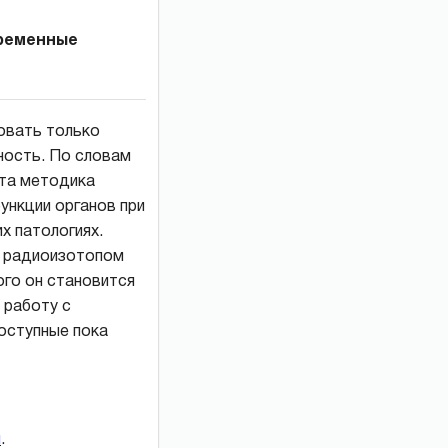
временные
овать только
ность. По словам
эта методика
ункции органов при
х патологиях.
с радиоизотопом
ого он становится
 работу с
оступные пока
и
.