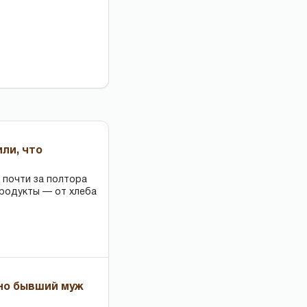
или, что
 почти за полтора
продукты — от хлеба
 но бывший муж