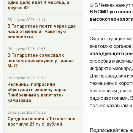
одно дело идёт 4 месяца, а
другое 42
В БСМП установл
высокотехнологи
06 августа 2026, 11:14
В Татарстане почти через два
часа отменили «Ракетную
опасность»
Существующие мет
анатомию органов,
06 августа 2026, 10:56
заведующего ре
В Татарстане самосвал с
песком опрокинулся у трассы
способна максимал
М‑12
инфаркте миокарда
Для проведения ис
06 августа 2026, 10:39
технецием с корот
Челнинцы попросили
обустроить окраину парка
безопасным для че
Прибрежный у депутата-
радиоизотопами. В
камазовца
только казанцам и
06 августа 2026, 10:22
Средняя пенсия в Татарстане
достигла 25 тыс. рублей
Подписывайтесь н