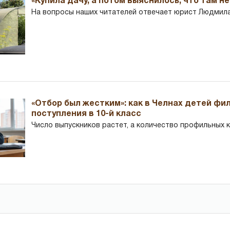
«Купила дачу, а потом выяснилось, что там н
На вопросы наших читателей отвечает юрист Людмила
«Отбор был жестким»: как в Челнах детей фи
поступления в 10-й класс
Число выпускников растет, а количество профильных 