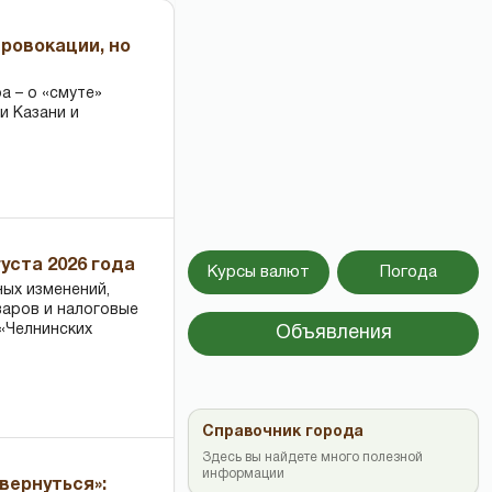
провокации, но
 – о «смуте»
и Казани и
уста 2026 года
Курсы валют
Погода
ных изменений,
варов и налоговые
«Челнинских
Объявления
Справочник города
Здесь вы найдете много полезной
информации
вернуться»: