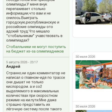
победителем или призером
олимпиады.У меня внук
перепахивает столько
информации,что вам и не
снилось.Выиграть
городскую,республиканскую и
российские олмпиады-это
адский труд.Что мешало
"стобальникам" учавствовать в
олимпиадах?
Стобалльники не могут поступить
на бюджет из-за олимпиадников
30 июля 2026
5 августа 2026 - 23:17
Андрей
Странно,ни один комментатор не
написал о главном-идя по трассе
они дышат не только
кислородом. а и со2
выделяемого в максимальных
количествах при скоростном
режиме на км.пути.Мне даже
страшно представить их
30 июля 2026
лёгочную систему после такого