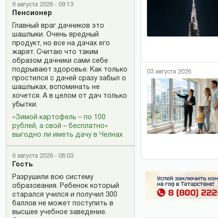
6 августа 2026 - 09:13
Пенсионер
Главный враг дачников это
шашлыки. Очень вредный
продукт, но все на дачах его
жарят. Считаю что таким
образом дачники сами себе
подрывают здоровье. Как только
03 августа 2026
простился с дачей сразу забыл о
шашлыках, вспоминать не
хочется. А в целом от дач только
убытки.
«Зимой картофель – по 100
рублей, а свой – бесплатно»
выгодно ли иметь дачу в Челнах
6 августа 2026 - 08:03
Гость
Разрушили всю систему
образования. Ребенок который
старался учился и получил 300
баллов не может поступить в
высшее учебное заведение.