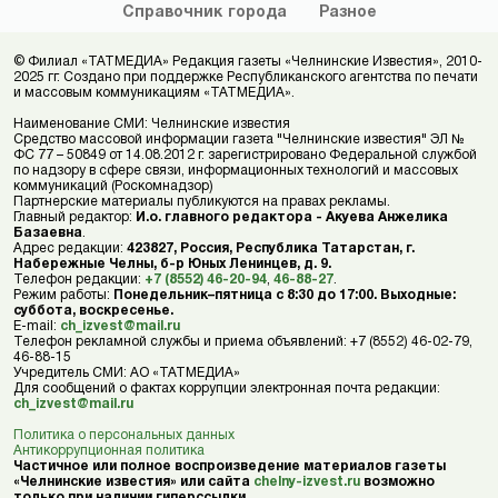
Справочник
города
Разное
© Филиал «ТАТМЕДИА» Редакция газеты «Челнинские Известия», 2010-
2025 гг. Создано при поддержке Республиканского агентства по печати
и массовым коммуникациям «ТАТМЕДИА».
Наименование СМИ: Челнинские известия
Средство массовой информации газета "Челнинские известия" ЭЛ №
ФС 77 – 50849 от 14.08.2012 г. зарегистрировано Федеральной службой
по надзору в сфере связи, информационных технологий и массовых
коммуникаций (Роскомнадзор)
Партнерские материалы публикуются на правах рекламы.
Главный редактор:
И.о. главного редактора - Акуева Анжелика
Базаевна
.
Адрес редакции:
423827, Россия, Республика Татарстан, г.
Набережные Челны, б-р Юных Ленинцев, д. 9.
Телефон редакции:
+7 (8552) 46-20-94
,
46-88-27
.
Режим работы:
Понедельник–пятница с 8:30 до 17:00. Выходные:
суббота, воскресенье.
E-mail:
ch_izvest@mail.ru
Телефон рекламной службы и приема объявлений: +7 (8552) 46-02-79,
46-88-15
Учредитель СМИ: АО «ТАТМЕДИА»
Для сообщений о фактах коррупции электронная почта редакции:
ch_izvest@mail.ru
Политика о персональных данных
Антикоррупционная политика
Частичное или полное воспроизведение материалов газеты
«Челнинские известия» или сайта
chelny-izvest.ru
возможно
только при наличии гиперссылки.