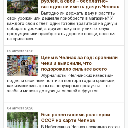
рублей, а свой – бесплатно»
выгодно ли иметь дачу в Челнах
Выгодно ли держать дачу и растить
свой урожай или дешевле приобрести в магазине? У
каждого свой ответ: одни готовы тратиться на дачу и
собирать урожай, а другие покупать у них готовую
продукцию или приобретать дорогие овощи, соленья
на прилавках
05 августа 2026
Цены в Челнах за год: сравнили
чеки и выяснили, что
подорожало сильнее всего
Журналисты «Челнинских известий»
подняли свои чеки почти за полтора года и сравнили,
как изменились цены на популярные продукты — от
хлеба и молока до курицы, овощей и фруктов
04 августа 2026
Был ранен восемь раз: герои
СССР на карте Челнов
В Набережных Челнах несколько сотен