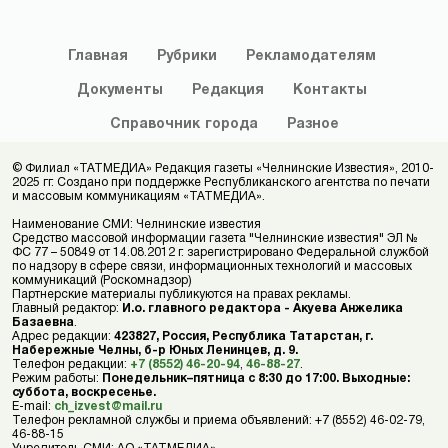
Главная
Рубрики
Рекламодателям
Документы
Редакция
Контакты
Справочник
города
Разное
© Филиал «ТАТМЕДИА» Редакция газеты «Челнинские Известия», 2010-
2025 гг. Создано при поддержке Республиканского агентства по печати
и массовым коммуникациям «ТАТМЕДИА».
Наименование СМИ: Челнинские известия
Средство массовой информации газета "Челнинские известия" ЭЛ №
ФС 77 – 50849 от 14.08.2012 г. зарегистрировано Федеральной службой
по надзору в сфере связи, информационных технологий и массовых
коммуникаций (Роскомнадзор)
Партнерские материалы публикуются на правах рекламы.
Главный редактор:
И.о. главного редактора - Акуева Анжелика
Базаевна
.
Адрес редакции:
423827, Россия, Республика Татарстан, г.
Набережные Челны, б-р Юных Ленинцев, д. 9.
Телефон редакции:
+7 (8552) 46-20-94
,
46-88-27
.
Режим работы:
Понедельник–пятница с 8:30 до 17:00. Выходные:
суббота, воскресенье.
E-mail:
ch_izvest@mail.ru
Телефон рекламной службы и приема объявлений: +7 (8552) 46-02-79,
46-88-15