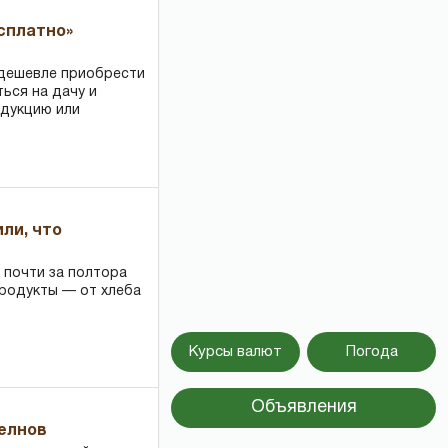
есплатно»
 дешевле приобрести
ться на дачу и
одукцию или
или, что
 почти за полтора
продукты — от хлеба
Курсы валют
Погода
Объявления
Челнов