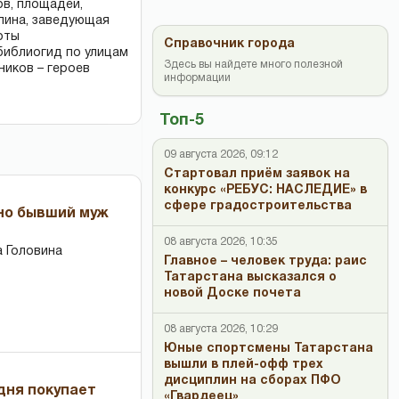
ов, площадей,
ллина, заведующая
оты
Справочник города
библиогид по улицам
Здесь вы найдете много полезной
ников – героев
информации
Топ-5
09 августа 2026, 09:12
Стартовал приём заявок на
конкурс «РЕБУС: НАСЛЕДИЕ» в
сфере градостроительства
 но бывший муж
08 августа 2026, 10:35
 Головина
Главное – человек труда: раис
Татарстана высказался о
новой Доске почета
08 августа 2026, 10:29
Юные спортсмены Татарстана
вышли в плей-офф трех
дисциплин на сборах ПФО
дня покупает
«Гвардеец»