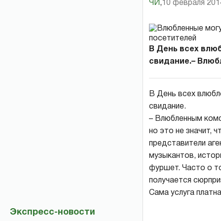
ЧИ
,
10 февраля 2014
В День всех влю
свидание.– Влюбл
В День всех влюбл
свидание.
– Влюбленным комф
но это не значит, 
представители аге
музыкантов, истор
фуршет. Часто о т
получается сюрприз
Сама услуга платна
Экспресс-новости