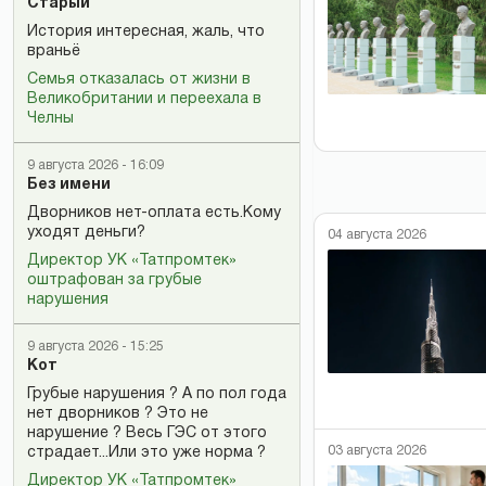
Старый
История интересная, жаль, что
враньё
Семья отказалась от жизни в
Великобритании и переехала в
Челны
9 августа 2026 - 16:09
Без имени
Дворников нет-оплата есть.Кому
уходят деньги?
04 августа 2026
Директор УК «Татпромтек»
оштрафован за грубые
нарушения
9 августа 2026 - 15:25
Кот
Грубые нарушения ? А по пол года
нет дворников ? Это не
нарушение ? Весь ГЭС от этого
03 августа 2026
страдает...Или это уже норма ?
Директор УК «Татпромтек»