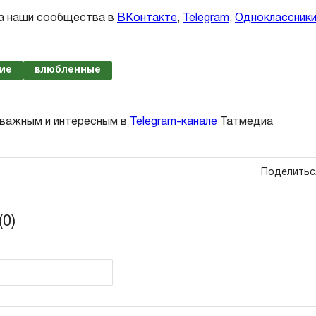
а наши сообщества в
ВКонтакте
,
Telegram
,
Одноклассник
ие
влюбленные
 важным и интересным в
Telegram-канале
Татмедиа
Поделитьс
0)