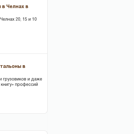
 в Челнах в
елнах 20, 15 и 10
чтальоны в
и грузовиков и даже
 книгу» профессий