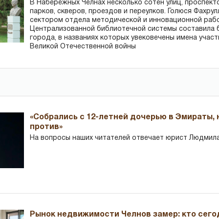
В Набережных Челнах несколько сотен улиц, проспект
парков, скверов, проездов и переулков. Голюся Фахру
сектором отдела методической и инновационной раб
Централизованной библиотечной системы составила 
города, в названиях которых увековечены имена участ
Великой Отечественной войны
«Собрались с 12-летней дочерью в Эмираты,
против»
На вопросы наших читателей отвечает юрист Людмила
Рынок недвижимости Челнов замер: кто сего