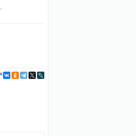
и
.
я: