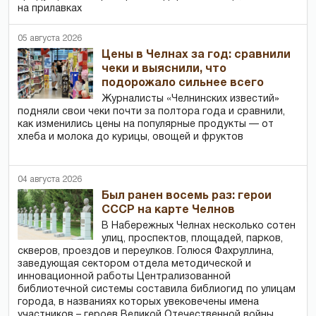
на прилавках
05 августа 2026
Цены в Челнах за год: сравнили
чеки и выяснили, что
подорожало сильнее всего
Журналисты «Челнинских известий»
подняли свои чеки почти за полтора года и сравнили,
как изменились цены на популярные продукты — от
хлеба и молока до курицы, овощей и фруктов
04 августа 2026
Был ранен восемь раз: герои
СССР на карте Челнов
В Набережных Челнах несколько сотен
улиц, проспектов, площадей, парков,
скверов, проездов и переулков. Голюся Фахруллина,
заведующая сектором отдела методической и
инновационной работы Централизованной
библиотечной системы составила библиогид по улицам
города, в названиях которых увековечены имена
участников – героев Великой Отечественной войны