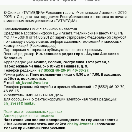
© Филиал «ТАТМЕДИА» Редакция газеты «Челнинские Известия», 2010-
2025 гг. Создано при поддержке Республиканского агентства по печати
и массовым коммуникациям «ТАТМЕДИА».
Наименование СМИ: Челнинские известия
Средство массовой информации газета "Челнинские известия" ЭЛ №
ФС 77 – 50849 от 14.08.2012 г. зарегистрировано Федеральной службой
по надзору в сфере связи, информационных технологий и массовых
коммуникаций (Роскомнадзор)
Партнерские материалы публикуются на правах рекламы.
Главный редактор:
И.о. главного редактора - Акуева Анжелика
Базаевна
.
Адрес редакции:
423827, Россия, Республика Татарстан, г.
Набережные Челны, б-р Юных Ленинцев, д. 9.
Телефон редакции:
+7 (8552) 46-20-94
,
46-88-27
.
Режим работы:
Понедельник–пятница с 8:30 до 17:00. Выходные:
суббота, воскресенье.
E-mail:
ch_izvest@mail.ru
Телефон рекламной службы и приема объявлений: +7 (8552) 46-02-79,
46-88-15
Учредитель СМИ: АО «ТАТМЕДИА»
Для сообщений о фактах коррупции электронная почта редакции:
ch_izvest@mail.ru
Политика о персональных данных
Антикоррупционная политика
Частичное или полное воспроизведение материалов газеты
«Челнинские известия» или сайта
chelny-izvest.ru
возможно
только при наличии гиперссылки.