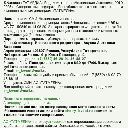
© Филиал «ТАТМЕДИА» Редакция газеты «Челнинские Известия», 2010-
2025 гг. Создано при поддержке Республиканского агентства по печати
и массовым коммуникациям «ТАТМЕДИА».
Наименование СМИ: Челнинские известия
Средство массовой информации газета "Челнинские известия" ЭЛ №
ФС 77 – 50849 от 14.08.2012 г. зарегистрировано Федеральной службой
по надзору в сфере связи, информационных технологий и массовых
коммуникаций (Роскомнадзор)
Партнерские материалы публикуются на правах рекламы.
Главный редактор:
И.о. главного редактора - Акуева Анжелика
Базаевна
.
Адрес редакции:
423827, Россия, Республика Татарстан, г.
Набережные Челны, б-р Юных Ленинцев, д. 9.
Телефон редакции:
+7 (8552) 46-20-94
,
46-88-27
.
Режим работы:
Понедельник–пятница с 8:30 до 17:00. Выходные:
суббота, воскресенье.
E-mail:
ch_izvest@mail.ru
Телефон рекламной службы и приема объявлений: +7 (8552) 46-02-79,
46-88-15
Учредитель СМИ: АО «ТАТМЕДИА»
Для сообщений о фактах коррупции электронная почта редакции:
ch_izvest@mail.ru
Политика о персональных данных
Антикоррупционная политика
Частичное или полное воспроизведение материалов газеты
«Челнинские известия» или сайта
chelny-izvest.ru
возможно
только при наличии гиперссылки.
АО «ТАТМЕДИА» использует «cookie»
для персонализации сервисов и
удобства пользователей сайтом. Использование «cookie» можно