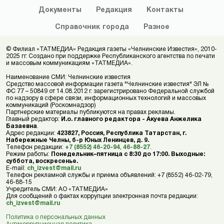
Документы
Редакция
Контакты
Справочник
города
Разное
© Филиал «ТАТМЕДИА» Редакция газеты «Челнинские Известия», 2010-
2025 гг. Создано при поддержке Республиканского агентства по печати
и массовым коммуникациям «ТАТМЕДИА».
Наименование СМИ: Челнинские известия
Средство массовой информации газета "Челнинские известия" ЭЛ №
ФС 77 – 50849 от 14.08.2012 г. зарегистрировано Федеральной службой
по надзору в сфере связи, информационных технологий и массовых
коммуникаций (Роскомнадзор)
Партнерские материалы публикуются на правах рекламы.
Главный редактор:
И.о. главного редактора - Акуева Анжелика
Базаевна
.
Адрес редакции:
423827, Россия, Республика Татарстан, г.
Набережные Челны, б-р Юных Ленинцев, д. 9.
Телефон редакции:
+7 (8552) 46-20-94
,
46-88-27
.
Режим работы:
Понедельник–пятница с 8:30 до 17:00. Выходные:
суббота, воскресенье.
E-mail:
ch_izvest@mail.ru
Телефон рекламной службы и приема объявлений: +7 (8552) 46-02-79,
46-88-15
Учредитель СМИ: АО «ТАТМЕДИА»
Для сообщений о фактах коррупции электронная почта редакции:
ch_izvest@mail.ru
Политика о персональных данных