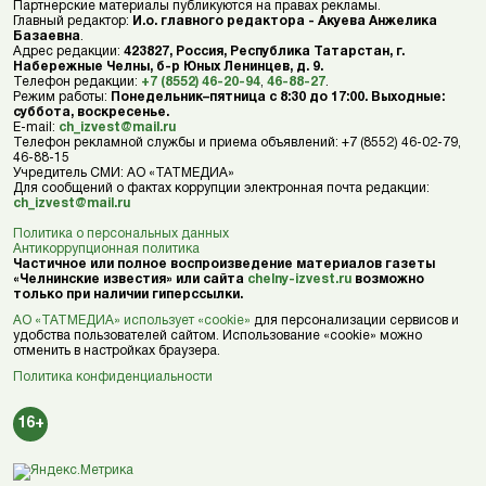
Партнерские материалы публикуются на правах рекламы.
Главный редактор:
И.о. главного редактора - Акуева Анжелика
Базаевна
.
Адрес редакции:
423827, Россия, Республика Татарстан, г.
Набережные Челны, б-р Юных Ленинцев, д. 9.
Телефон редакции:
+7 (8552) 46-20-94
,
46-88-27
.
Режим работы:
Понедельник–пятница с 8:30 до 17:00. Выходные:
суббота, воскресенье.
E-mail:
ch_izvest@mail.ru
Телефон рекламной службы и приема объявлений: +7 (8552) 46-02-79,
46-88-15
Учредитель СМИ: АО «ТАТМЕДИА»
Для сообщений о фактах коррупции электронная почта редакции:
ch_izvest@mail.ru
Политика о персональных данных
Антикоррупционная политика
Частичное или полное воспроизведение материалов газеты
«Челнинские известия» или сайта
chelny-izvest.ru
возможно
только при наличии гиперссылки.
АО «ТАТМЕДИА» использует «cookie»
для персонализации сервисов и
удобства пользователей сайтом. Использование «cookie» можно
отменить в настройках браузера.
Политика конфиденциальности
16+